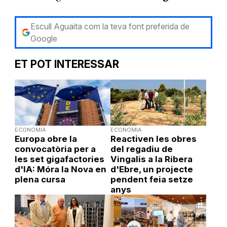
Escull Aguaita com la teva font preferida de
Google
ET POT INTERESSAR
ECONOMIA
ECONOMIA
Europa obre la
Reactiven les obres
convocatòria per a
del regadiu de
les set gigafactories
Vingalis a la Ribera
d'IA: Móra la Nova en
d'Ebre, un projecte
plena cursa
pendent feia setze
anys