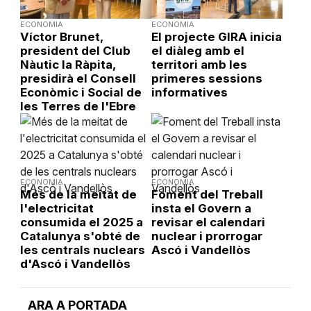
ECONOMIA
ECONOMIA
Víctor Brunet,
El projecte GIRA inicia
president del Club
el diàleg amb el
Nàutic la Ràpita,
territori amb les
presidirà el Consell
primeres sessions
Econòmic i Social de
informatives
les Terres de l'Ebre
ECONOMIA
ECONOMIA
Més de la meitat de
Foment del Treball
l'electricitat
insta el Govern a
consumida el 2025 a
revisar el calendari
Catalunya s'obté de
nuclear i prorrogar
les centrals nuclears
Ascó i Vandellòs
d'Ascó i Vandellòs
ARA A PORTADA