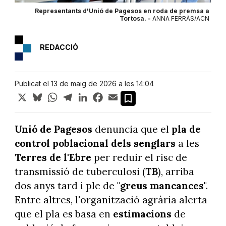
Representants d'Unió de Pagesos en roda de premsa a
Tortosa. -
ANNA FERRÀS/ACN
REDACCIÓ
Publicat el 13 de maig de 2026 a les 14:04
X
Bluesky
WhatsApp
Telegram
LinkedIn
Facebook
Email
Unió de Pagesos
denuncia que el
pla de
control poblacional dels senglars
a les
Terres de l'Ebre
per reduir el risc de
transmissió de tuberculosi (
TB
), arriba
dos anys tard i ple de "
greus mancances
".
Entre altres, l'organització agrària alerta
que el pla es basa en
estimacions
de