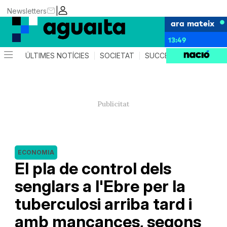
|
Newsletters
ara mateix
13:49
ÚLTIMES NOTÍCIES
SOCIETAT
SUCCESSOS
AGEND
ECONOMIA
El pla de control dels
senglars a l'Ebre per la
tuberculosi arriba tard i
amb mancances, segons