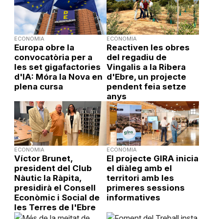
ECONOMIA
ECONOMIA
Europa obre la
Reactiven les obres
convocatòria per a
del regadiu de
les set gigafactories
Vingalis a la Ribera
d'IA: Móra la Nova en
d'Ebre, un projecte
plena cursa
pendent feia setze
anys
ECONOMIA
ECONOMIA
Víctor Brunet,
El projecte GIRA inicia
president del Club
el diàleg amb el
Nàutic la Ràpita,
territori amb les
presidirà el Consell
primeres sessions
Econòmic i Social de
informatives
les Terres de l'Ebre