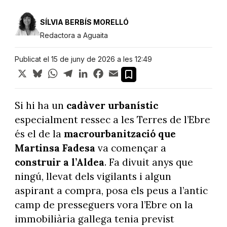
SÍLVIA BERBÍS MORELLÓ
Redactora a Aguaita
Publicat el 15 de juny de 2026 a les 12:49
X
Bluesky
WhatsApp
Telegram
LinkedIn
Facebook
Email
Si hi ha un
cadàver urbanístic
especialment ressec a les Terres de l’Ebre
és el de la
macrourbanització que
Martinsa Fadesa
va començar a
construir a l’Aldea
. Fa divuit anys que
ningú, llevat dels vigilants i algun
aspirant a compra, posa els peus a l’antic
camp de presseguers vora l’Ebre on la
immobiliària gallega tenia previst