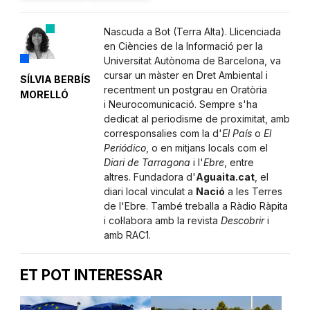
Nascuda a Bot (Terra Alta). Llicenciada
en Ciències de la Informació per la
Universitat Autònoma de Barcelona, va
cursar un màster en Dret Ambiental i
SÍLVIA BERBÍS
recentment un postgrau en Oratòria
MORELLÓ
i Neurocomunicació. Sempre s'ha
dedicat al periodisme de proximitat, amb
corresponsalies com la d'
El País
o
El
Periódico
, o en mitjans locals com el
Diari de Tarragona
i l'
Ebre
, entre
altres. Fundadora d'
Aguaita.cat
, el
diari local vinculat a
Nació
a les Terres
de l'Ebre. També treballa a Ràdio Ràpita
i col·labora amb la revista
Descobrir
i
amb RAC1.
ET POT INTERESSAR