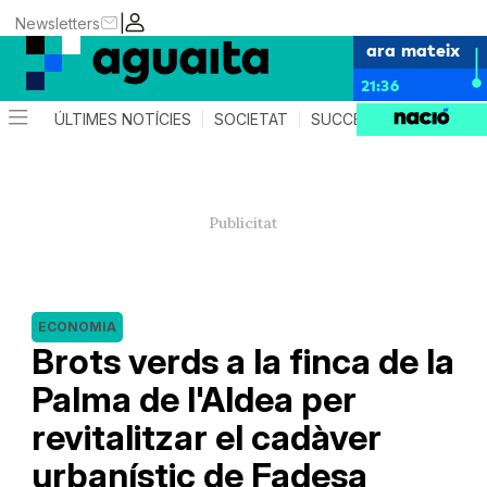
|
Newsletters
ara mateix
21:36
ÚLTIMES NOTÍCIES
SOCIETAT
SUCCESSOS
AGEND
ECONOMIA
Brots verds a la finca de la
Palma de l'Aldea per
revitalitzar el cadàver
urbanístic de Fadesa