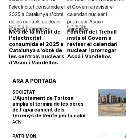
ECONOMIA
ECONOMIA
Més de la meitat de
Foment del Treball
l'electricitat
insta el Govern a
consumida el 2025 a
revisar el calendari
Catalunya s'obté de
nuclear i prorrogar
les centrals nuclears
Ascó i Vandellòs
d'Ascó i Vandellòs
ARA A PORTADA
SOCIETAT
L'Ajuntament de Tortosa
amplia el termini de les obres
de l'aparcament dels
terrenys de Renfe per la calor
ACN
PATRIMONI