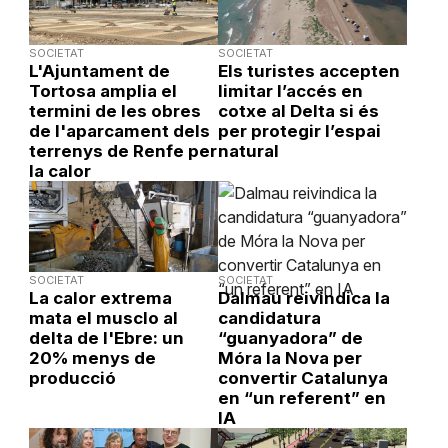
SOCIETAT
SOCIETAT
L'Ajuntament de
Els turistes accepten
Tortosa amplia el
limitar l’accés en
termini de les obres
cotxe al Delta si és
de l'aparcament dels
per protegir l’espai
terrenys de Renfe per
natural
la calor
SOCIETAT
SOCIETAT
La calor extrema
Dalmau reivindica la
mata el musclo al
candidatura
delta de l'Ebre: un
“guanyadora” de
20% menys de
Móra la Nova per
producció
convertir Catalunya
en “un referent” en
IA