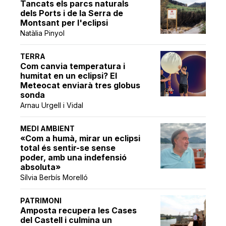
Tancats els parcs naturals
dels Ports i de la Serra de
Montsant per l'eclipsi
Natàlia Pinyol
TERRA
Com canvia temperatura i
humitat en un eclipsi? El
Meteocat enviarà tres globus
sonda
Arnau Urgell i Vidal
MEDI AMBIENT
«Com a humà, mirar un eclipsi
total és sentir-se sense
poder, amb una indefensió
absoluta»
Sílvia Berbís Morelló
PATRIMONI
Amposta recupera les Cases
del Castell i culmina un