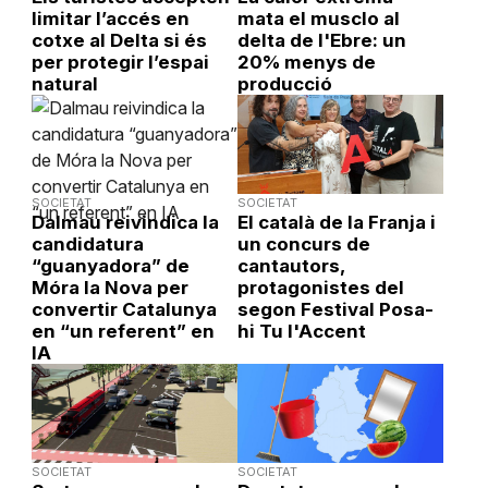
limitar l’accés en
mata el musclo al
cotxe al Delta si és
delta de l'Ebre: un
per protegir l’espai
20% menys de
natural
producció
SOCIETAT
SOCIETAT
Dalmau reivindica la
El català de la Franja i
candidatura
un concurs de
“guanyadora” de
cantautors,
Móra la Nova per
protagonistes del
convertir Catalunya
segon Festival Posa-
en “un referent” en
hi Tu l'Accent
IA
SOCIETAT
SOCIETAT