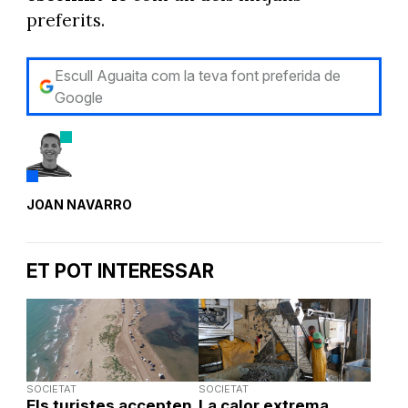
preferits.
Escull Aguaita com la teva font preferida de
Google
JOAN NAVARRO
ET POT INTERESSAR
SOCIETAT
SOCIETAT
Els turistes accepten
La calor extrema