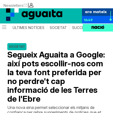
|
Newsletters
ara mateix
16:49
ÚLTIMES NOTÍCIES
SOCIETAT
SUCCESSOS
AGEND
SOCIETAT
Segueix Aguaita a Google:
així pots escollir-nos com
la teva font preferida per
no perdre't cap
informació de les Terres
de l'Ebre
Una nova eina permet seleccionar els mitjans de
confiança per rebre suggeriments de notícies que et