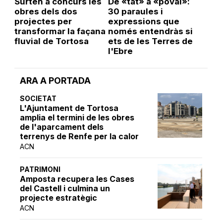
Surten a concurs les
De «tat» a «poval»:
obres dels dos
30 paraules i
projectes per
expressions que
transformar la façana
només entendràs si
fluvial de Tortosa
ets de les Terres de
l'Ebre
ARA A PORTADA
SOCIETAT
L'Ajuntament de Tortosa
amplia el termini de les obres
de l'aparcament dels
terrenys de Renfe per la calor
ACN
PATRIMONI
Amposta recupera les Cases
del Castell i culmina un
projecte estratègic
ACN