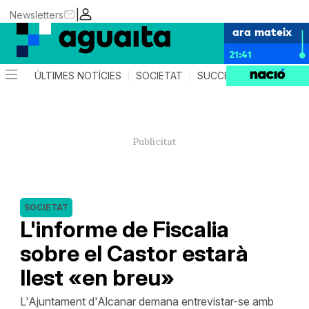
|
Newsletters
ara mateix
21:41
ÚLTIMES NOTÍCIES
SOCIETAT
SUCCESSOS
AGEND
SOCIETAT
L'informe de Fiscalia
sobre el Castor estarà
llest «en breu»
L'Ajuntament d'Alcanar demana entrevistar-se amb