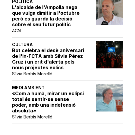
POLÍTICA
L'alcalde de l'Ampolla nega
que vulga dimitir a l'octubre
però es guarda la decisió
sobre el seu futur polític
ACN
CULTURA
Bot celebra el desè aniversari
de l'in-FCTA amb Sílvia Pérez
Cruz i un crit d'alerta pels
nous projectes eòlics
Sílvia Berbís Morelló
MEDI AMBIENT
«Com a humà, mirar un eclipsi
total és sentir-se sense
poder, amb una indefensió
absoluta»
Sílvia Berbís Morelló