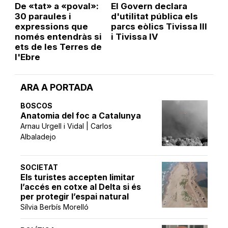
De «tat» a «poval»:
El Govern declara
30 paraules i
d'utilitat pública els
expressions que
parcs eòlics Tivissa III
només entendràs si
i Tivissa IV
ets de les Terres de
l'Ebre
ARA A PORTADA
BOSCOS
Anatomia del foc a Catalunya
Arnau Urgell i Vidal | Carlos
Albaladejo
SOCIETAT
Els turistes accepten limitar
l’accés en cotxe al Delta si és
per protegir l’espai natural
Sílvia Berbís Morelló