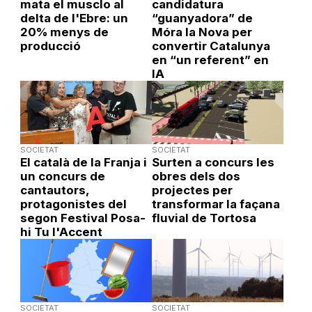
mata el musclo al
candidatura
delta de l'Ebre: un
“guanyadora” de
20% menys de
Móra la Nova per
producció
convertir Catalunya
en “un referent” en
IA
SOCIETAT
SOCIETAT
El català de la Franja i
Surten a concurs les
un concurs de
obres dels dos
cantautors,
projectes per
protagonistes del
transformar la façana
segon Festival Posa-
fluvial de Tortosa
hi Tu l'Accent
SOCIETAT
SOCIETAT