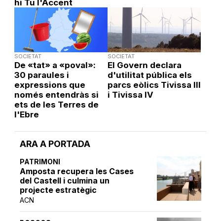
hi Tu l'Accent
SOCIETAT
SOCIETAT
De «tat» a «poval»:
El Govern declara
30 paraules i
d'utilitat pública els
expressions que
parcs eòlics Tivissa III
només entendràs si
i Tivissa IV
ets de les Terres de
l'Ebre
ARA A PORTADA
PATRIMONI
Amposta recupera les Cases
del Castell i culmina un
projecte estratègic
ACN