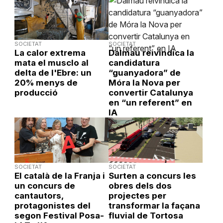
SOCIETAT
SOCIETAT
La calor extrema
Dalmau reivindica la
mata el musclo al
candidatura
delta de l'Ebre: un
“guanyadora” de
20% menys de
Móra la Nova per
producció
convertir Catalunya
en “un referent” en
IA
SOCIETAT
SOCIETAT
El català de la Franja i
Surten a concurs les
un concurs de
obres dels dos
cantautors,
projectes per
protagonistes del
transformar la façana
segon Festival Posa-
fluvial de Tortosa