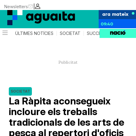
|
Newsletters
ara mateix
09:40
ÚLTIMES NOTÍCIES
SOCIETAT
SUCCESSOS
AGEND
SOCIETAT
​La Ràpita aconsegueix
incloure els treballs
tradicionals de les arts de
pesca al repertori d'oficis