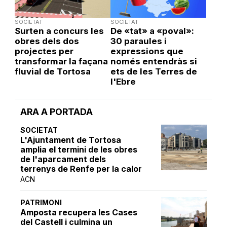
SOCIETAT
SOCIETAT
Surten a concurs les
De «tat» a «poval»:
obres dels dos
30 paraules i
projectes per
expressions que
transformar la façana
només entendràs si
fluvial de Tortosa
ets de les Terres de
l'Ebre
ARA A PORTADA
SOCIETAT
L'Ajuntament de Tortosa
amplia el termini de les obres
de l'aparcament dels
terrenys de Renfe per la calor
ACN
PATRIMONI
Amposta recupera les Cases
del Castell i culmina un