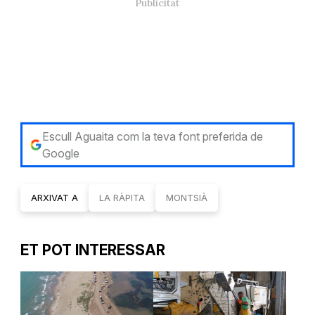
Escull Aguaita com la teva font preferida de
Google
ARXIVAT A
LA RÀPITA
MONTSIÀ
ET POT INTERESSAR