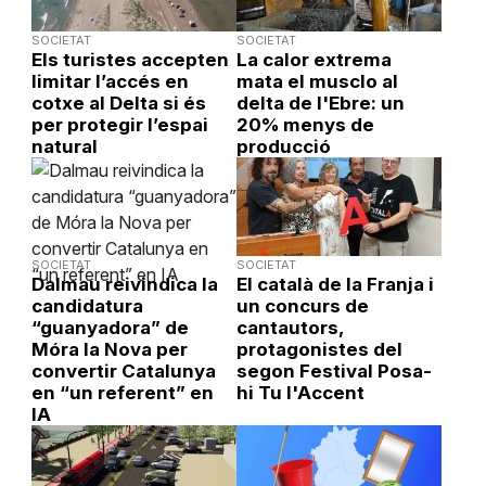
SOCIETAT
SOCIETAT
Els turistes accepten
La calor extrema
limitar l’accés en
mata el musclo al
cotxe al Delta si és
delta de l'Ebre: un
per protegir l’espai
20% menys de
natural
producció
SOCIETAT
SOCIETAT
Dalmau reivindica la
El català de la Franja i
candidatura
un concurs de
“guanyadora” de
cantautors,
Móra la Nova per
protagonistes del
convertir Catalunya
segon Festival Posa-
en “un referent” en
hi Tu l'Accent
IA