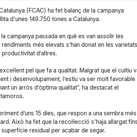
Catalunya (FCAC) ha fet balanç de la campanya
llita d'unes 149.750 tones a Catalunya.
 a la campanya passada en què es van assolir les
 rendiments més elevats s’han donat en les varietat
oductivitat d’altres.
cel·lent pel que fa a qualitat. Malgrat que el cultiu v
nt i desenvolupament, l’estiu va ser molt favorable 
ant un arròs d’òptima qualitat”, ha destacat el
atamoros.
eriment d’uns 15 dies, que respon a una sembra més
rd. Això ha fet que la recol·lecció s'haja allargat fin
a superfície residual per acabar de segar.