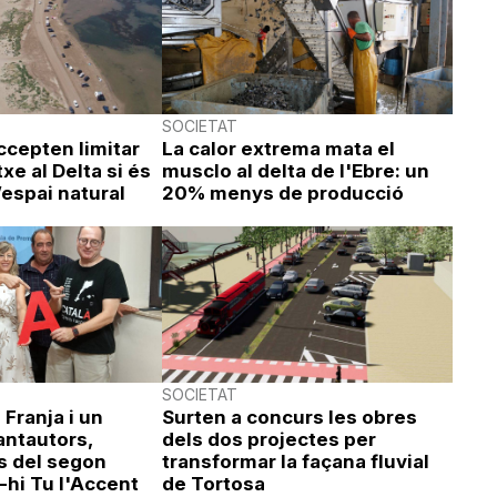
SOCIETAT
accepten limitar
La calor extrema mata el
xe al Delta si és
musclo al delta de l'Ebre: un
’espai natural
20% menys de producció
SOCIETAT
a Franja i un
Surten a concurs les obres
antautors,
dels dos projectes per
s del segon
transformar la façana fluvial
-hi Tu l'Accent
de Tortosa