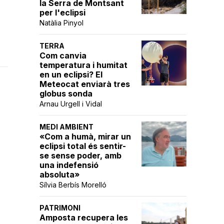
la Serra de Montsant
per l'eclipsi
Natàlia Pinyol
TERRA
Com canvia
temperatura i humitat
en un eclipsi? El
Meteocat enviarà tres
globus sonda
Arnau Urgell i Vidal
MEDI AMBIENT
«Com a humà, mirar un
eclipsi total és sentir-
se sense poder, amb
una indefensió
absoluta»
Sílvia Berbís Morelló
PATRIMONI
Amposta recupera les