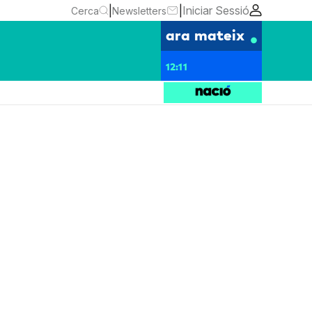
|
|
Iniciar Sessió
Cerca
Newsletters
ara mateix
12:11