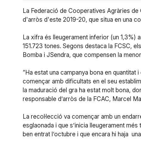
La Federació de Cooperatives Agràries de 
d'arròs d'este 2019-20, que situa en una co
La xifra és lleugerament inferior (un 1,3%)
151.723 tones. Segons destaca la FCSC, els
Bomba i JSendra, que compensen la menor pr
“Ha estat una campanya bona en quantitat i ex
començar amb dificultats en el seu establime
la maduració del gra ha estat molt bona, don
responsable d’arròs de la FCAC, Marcel M
La recol·lecció va començar amb un endarr
esglaonada i que s’inicia lleugerament més ta
ben entrat l’octubre i que encara hi haja un