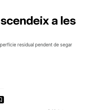
ascendeix a les
perfície residual pendent de segar
book
ail