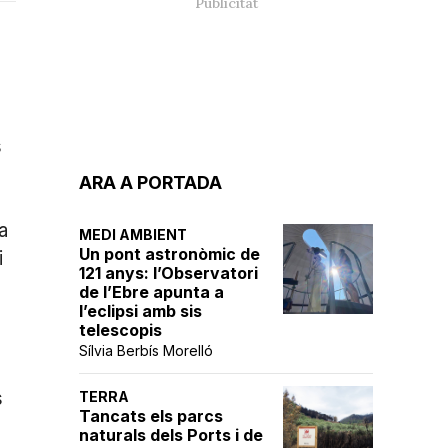
s
ARA A PORTADA
a
MEDI AMBIENT
Un pont astronòmic de
i
121 anys: l’Observatori
de l’Ebre apunta a
l’eclipsi amb sis
telescopis
Sílvia Berbís Morelló
s
TERRA
Tancats els parcs
naturals dels Ports i de