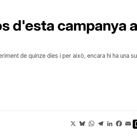
rròs d'esta campanya 
iment de quinze dies i per això, encara hi ha una su
X
Bluesky
WhatsApp
Telegram
LinkedIn
Face
Em