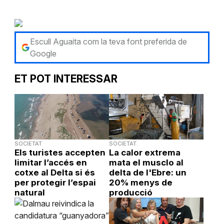
Escull Aguaita com la teva font preferida de
Google
ET POT INTERESSAR
SOCIETAT
SOCIETAT
Els turistes accepten
La calor extrema
limitar l’accés en
mata el musclo al
cotxe al Delta si és
delta de l'Ebre: un
per protegir l’espai
20% menys de
natural
producció