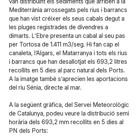
van distribuint els sediments que arriben a la
Mediterrània arrossegats pels rius i barrancs
que han vist créixer els seus cabals degut a
les pluges registrades de divendres a
dimarts. L’Ebre presenta un cabal al seu pas
per Tortosa de 1.411 m3/seg. Hi fan cap el
canaleta, l’Algars, el Matarranya i tots els rius
i barrancs que han desallotjat els 693,2 litres
recollits en 5 dies al parc natural dels Ports.
A la imatge també s’aprecien les aportacions
del riu Sénia, directe al mar.
A la següent gràfica, del Servei Meteorològic
de Catalunya, podeu veure la distribució semi
horària dels 693,2 mm recollits en 5 dies al
PN dels Ports: