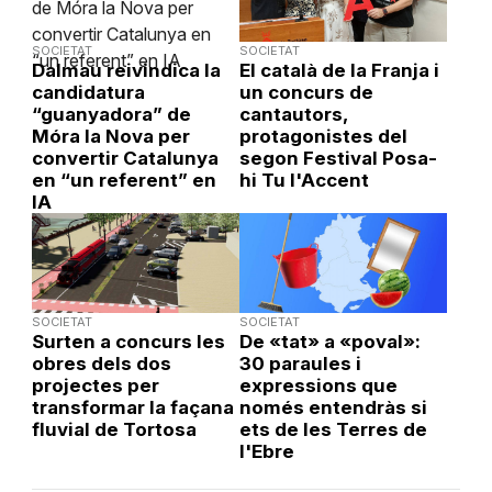
SOCIETAT
SOCIETAT
Dalmau reivindica la
El català de la Franja i
candidatura
un concurs de
“guanyadora” de
cantautors,
Móra la Nova per
protagonistes del
convertir Catalunya
segon Festival Posa-
en “un referent” en
hi Tu l'Accent
IA
SOCIETAT
SOCIETAT
Surten a concurs les
De «tat» a «poval»:
obres dels dos
30 paraules i
projectes per
expressions que
transformar la façana
només entendràs si
fluvial de Tortosa
ets de les Terres de
l'Ebre