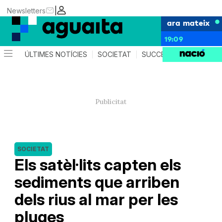
|
Newsletters
ara mateix
19:09
ÚLTIMES NOTÍCIES
SOCIETAT
SUCCESSOS
AGEND
SOCIETAT
Els satèl·lits capten els
sediments que arriben
dels rius al mar per les
pluges