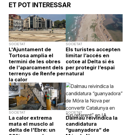
ET POT INTERESSAR
SOCIETAT
SOCIETAT
L'Ajuntament de
Els turistes accepten
Tortosa amplia el
limitar l’accés en
termini de les obres
cotxe al Delta si és
de l'aparcament dels
per protegir l’espai
terrenys de Renfe per
natural
la calor
SOCIETAT
SOCIETAT
La calor extrema
Dalmau reivindica la
mata el musclo al
candidatura
delta de l'Ebre: un
“guanyadora” de