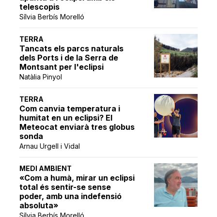
telescopis
Sílvia Berbís Morelló
TERRA
Tancats els parcs naturals
dels Ports i de la Serra de
Montsant per l'eclipsi
Natàlia Pinyol
TERRA
Com canvia temperatura i
humitat en un eclipsi? El
Meteocat enviarà tres globus
sonda
Arnau Urgell i Vidal
MEDI AMBIENT
«Com a humà, mirar un eclipsi
total és sentir-se sense
poder, amb una indefensió
absoluta»
Sílvia Berbís Morelló