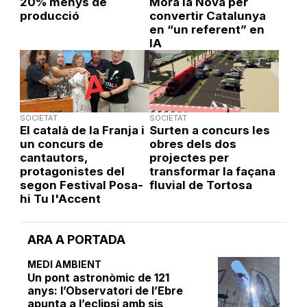
20% menys de
Móra la Nova per
producció
convertir Catalunya
en “un referent” en
IA
SOCIETAT
SOCIETAT
El català de la Franja i
Surten a concurs les
un concurs de
obres dels dos
cantautors,
projectes per
protagonistes del
transformar la façana
segon Festival Posa-
fluvial de Tortosa
hi Tu l'Accent
ARA A PORTADA
MEDI AMBIENT
Un pont astronòmic de 121
anys: l’Observatori de l’Ebre
apunta a l’eclipsi amb sis