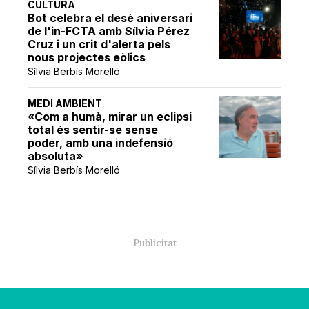
CULTURA
Bot celebra el desè aniversari
de l'in-FCTA amb Sílvia Pérez
Cruz i un crit d'alerta pels
nous projectes eòlics
Sílvia Berbís Morelló
MEDI AMBIENT
«Com a humà, mirar un eclipsi
total és sentir-se sense
poder, amb una indefensió
absoluta»
Sílvia Berbís Morelló