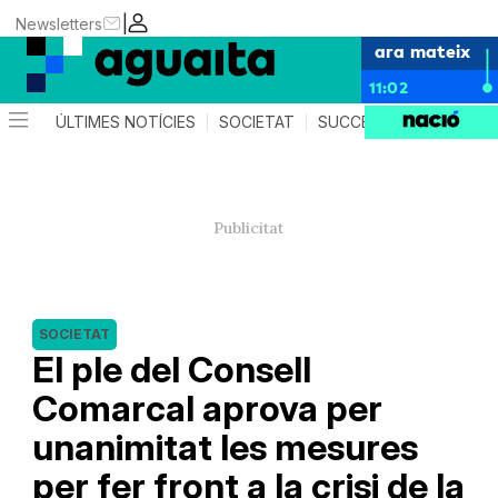
|
Newsletters
ara mateix
11:02
ÚLTIMES NOTÍCIES
SOCIETAT
SUCCESSOS
AGEND
SOCIETAT
El ple del Consell
Comarcal aprova per
unanimitat les mesures
per fer front a la crisi de la