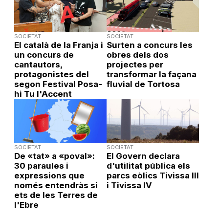
SOCIETAT
SOCIETAT
El català de la Franja i
Surten a concurs les
un concurs de
obres dels dos
cantautors,
projectes per
protagonistes del
transformar la façana
segon Festival Posa-
fluvial de Tortosa
hi Tu l'Accent
SOCIETAT
SOCIETAT
De «tat» a «poval»:
El Govern declara
30 paraules i
d'utilitat pública els
expressions que
parcs eòlics Tivissa III
només entendràs si
i Tivissa IV
ets de les Terres de
l'Ebre