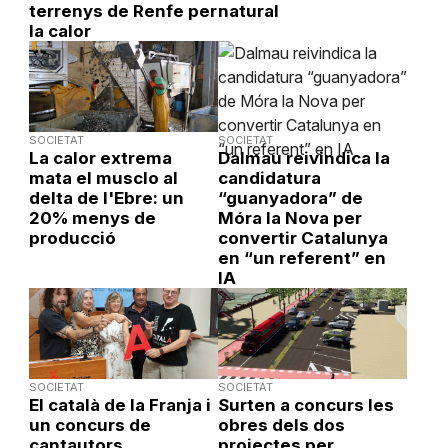
terrenys de Renfe per
natural
la calor
SOCIETAT
SOCIETAT
La calor extrema
Dalmau reivindica la
mata el musclo al
candidatura
delta de l'Ebre: un
“guanyadora” de
20% menys de
Móra la Nova per
producció
convertir Catalunya
en “un referent” en
IA
SOCIETAT
SOCIETAT
El català de la Franja i
Surten a concurs les
un concurs de
obres dels dos
cantautors,
projectes per