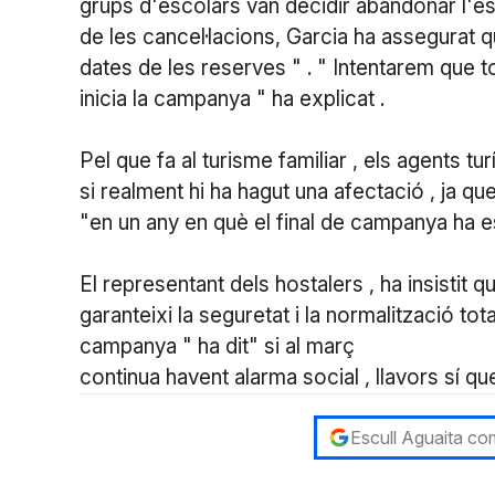
grups d'escolars van decidir abandonar l'est
de les cancel·lacions, Garcia ha assegurat qu
dates de les reserves " . " Intentarem que t
inicia la campanya " ha explicat .
Pel que fa al turisme familiar , els agents tu
si realment hi ha hagut una afectació , ja q
"en un any en què el final de campanya ha e
El representant dels hostalers , ha insistit q
garanteixi la seguretat i la normalització tot
campanya " ha dit" si al març
continua havent alarma social , llavors sí q
Escull Aguaita com