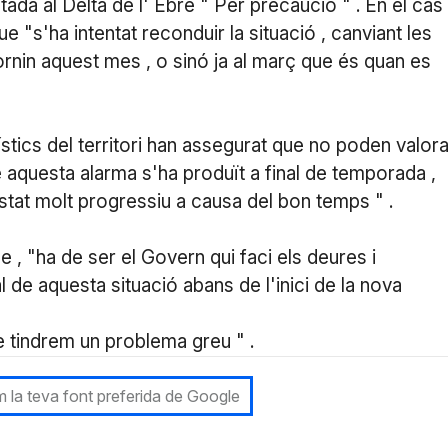
ada al Delta de l' Ebre " Per precaució " . En el cas
e "s'ha intentat reconduir la situació , canviant les
ornin aquest mes , o sinó ja al març que és quan es
rístics del territori han assegurat que no poden valora
ue aquesta alarma s'ha produït a final de temporada ,
stat molt progressiu a causa del bon temps " .
ue , "ha de ser el Govern qui faci els deures i
al de aquesta situació abans de l'inici de la nova
ue tindrem un problema greu " .
 la teva font preferida de Google