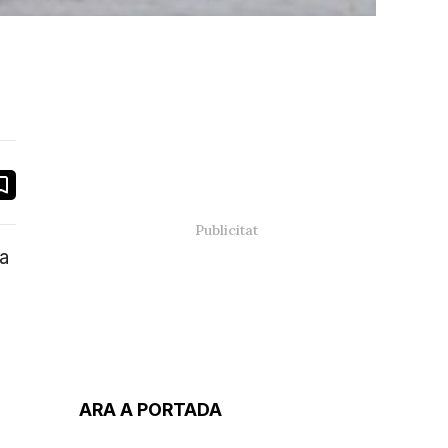
book
ail
ya
ARA A PORTADA