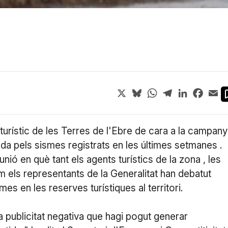
X
Bluesky
WhatsApp
Telegram
LinkedIn
Face
Em
urístic de les Terres de l'Ebre de cara a la campan
a pels sismes registrats en les últimes setmanes .
ió en què tant els agents turístics de la zona , les
m els representants de la Generalitat han debatut
es en les reserves turístiques al territori.
a publicitat negativa que hagi pogut generar