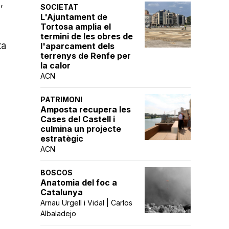
,
SOCIETAT
L'Ajuntament de
Tortosa amplia el
termini de les obres de
ta
l'aparcament dels
terrenys de Renfe per
la calor
ACN
PATRIMONI
Amposta recupera les
Cases del Castell i
culmina un projecte
estratègic
ACN
BOSCOS
Anatomia del foc a
Catalunya
Arnau Urgell i Vidal | Carlos
Albaladejo