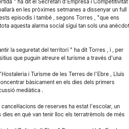
rtida " ha dit el Secretari d'Empresa i Competitivitat 
eballarà en les pròximes setmanes a dissenyar un full
uests episodis i també , segons Torres , "que ens
ota aquesta alarma social sigui tan sols una anècdo
tir la seguretat del territori " ha dit Torres , i , per
sitius que puguin atreure el turisme a través d'una
d'Hostaleria i Turisme de les Terres de l'Ebre , Lluís
concentrar bàsicament en els dies dels primers
cussió mediàtica .
 cancel·lacions de reserves ha estat l'escolar, un
 dies en què van tenir lloc els terratrèmols de més