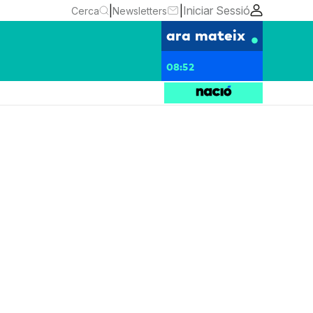
|
|
Iniciar Sessió
Cerca
Newsletters
ara mateix
08:52