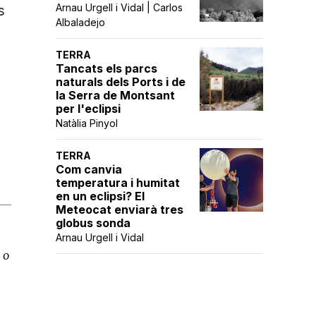
Arnau Urgell i Vidal | Carlos
s
Albaladejo
TERRA
Tancats els parcs
naturals dels Ports i de
la Serra de Montsant
per l'eclipsi
Natàlia Pinyol
TERRA
Com canvia
temperatura i humitat
en un eclipsi? El
Meteocat enviarà tres
globus sonda
Arnau Urgell i Vidal
 o