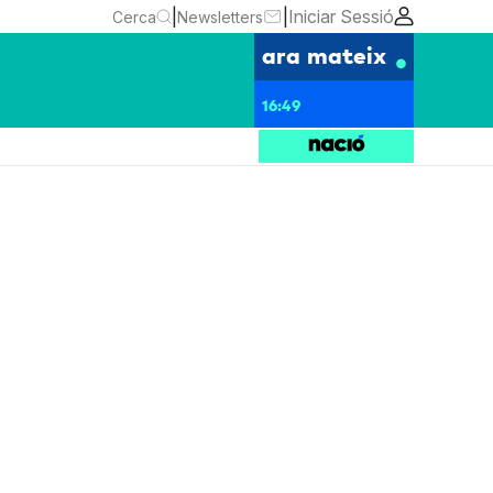
|
|
Iniciar Sessió
Cerca
Newsletters
ara mateix
16:49