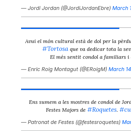
— Jordi Jordan (@JordiJordanEbre)
March 
Avui el món cultural està de dol per la pèrd
#Tortosa
que va dedicar tota la seva
El més sentit condol a familiars 
— Enric Roig Montagut (@ERoigM)
March 14
Ens sumem a les mostres de condol de Jordi
#Roquetes
#cu
Festes Majors de
.
— Patronat de Festes (@festesroquetes)
Mar