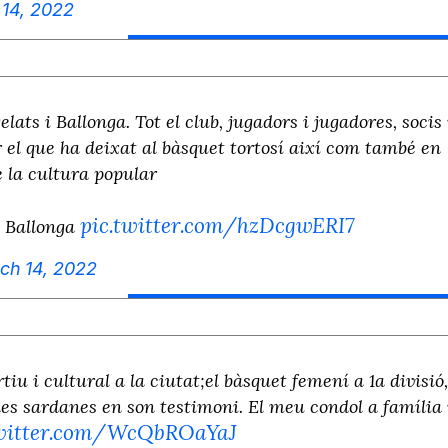
14, 2022
lats i Ballonga. Tot el club, jugadors i jugadores, socis 
r el que ha deixat al bàsquet tortosí així com també en
e la cultura popular
pic.twitter.com/hzDcgwERI7
i Ballonga
ch 14, 2022
iu i cultural a la ciutat;el bàsquet femení a 1a divisió,
les sardanes en son testimoni. El meu condol a família 
twitter.com/WcQbROaYaJ