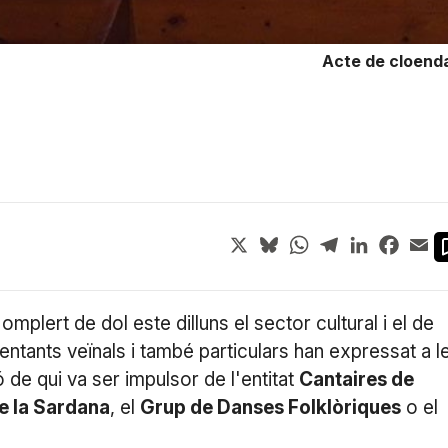
Acte de cloenda
X
Bluesky
WhatsApp
Telegram
LinkedIn
Face
Em
 omplert de dol este dilluns el sector cultural i el de
entants veïnals i també particulars han expressat a l
 de qui va ser impulsor de l'entitat
Cantaires de
e la Sardana
, el
Grup de Danses Folklòriques
o el