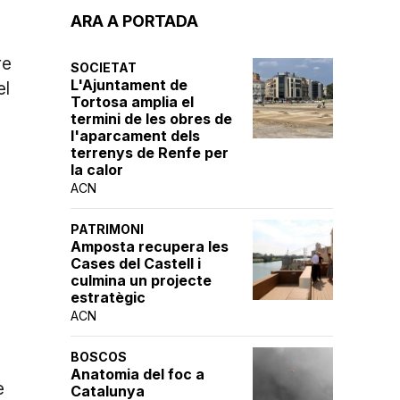
ARA A PORTADA
re
SOCIETAT
L'Ajuntament de
el
Tortosa amplia el
termini de les obres de
l'aparcament dels
terrenys de Renfe per
la calor
ACN
PATRIMONI
Amposta recupera les
Cases del Castell i
culmina un projecte
a
estratègic
ACN
BOSCOS
Anatomia del foc a
e
Catalunya