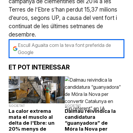
campanya de clementines del 2014 a les
Terres de l’Ebre s’han perdut 15,37 milions
d’euros, segons UP, a causa del vent fort i
continuat de les últimes setmanes de
desembre.
Escull Aguaita com la teva font preferida de
Google
ET POT INTERESSAR
SOCIETAT
SOCIETAT
La calor extrema
Dalmau reivindica la
mata el musclo al
candidatura
delta de l'Ebre: un
“guanyadora” de
20% menys de
Móra la Nova per