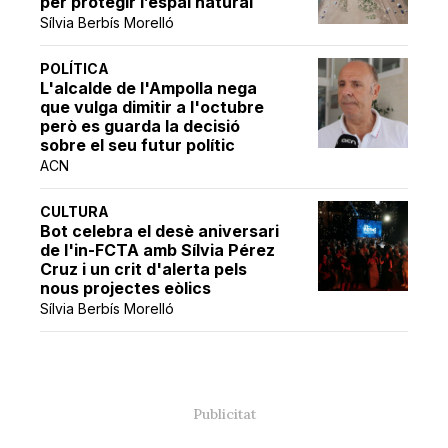
per protegir l’espai natural
Sílvia Berbís Morelló
POLÍTICA
L'alcalde de l'Ampolla nega
que vulga dimitir a l'octubre
però es guarda la decisió
sobre el seu futur polític
ACN
CULTURA
Bot celebra el desè aniversari
de l'in-FCTA amb Sílvia Pérez
Cruz i un crit d'alerta pels
nous projectes eòlics
Sílvia Berbís Morelló