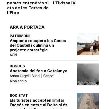
només entendràs si
i Tivissa IV
ets de les Terres de
l'Ebre
ARA A PORTADA
PATRIMONI
Amposta recupera les Cases
del Castell i culmina un
projecte estratègic
ACN
BOSCOS
Anatomia del foc a Catalunya
Arnau Urgell i Vidal | Carlos
Albaladejo
SOCIETAT
Els turistes accepten limitar
l’accés en cotxe al Delta si és