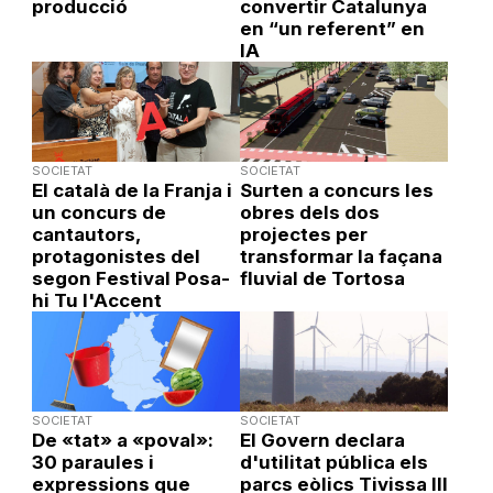
producció
convertir Catalunya
en “un referent” en
IA
SOCIETAT
SOCIETAT
El català de la Franja i
Surten a concurs les
un concurs de
obres dels dos
cantautors,
projectes per
protagonistes del
transformar la façana
segon Festival Posa-
fluvial de Tortosa
hi Tu l'Accent
SOCIETAT
SOCIETAT
De «tat» a «poval»:
El Govern declara
30 paraules i
d'utilitat pública els
expressions que
parcs eòlics Tivissa III