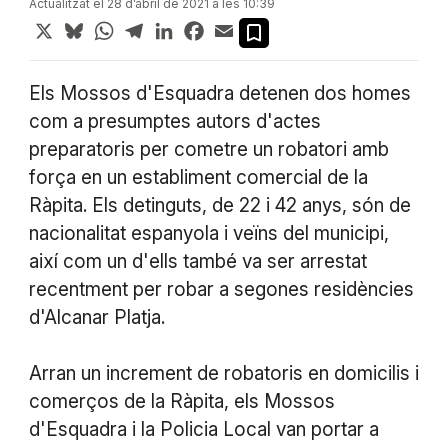
Actualitzat el 28 d’abril de 2021 a les 10:39
X
Bluesky
WhatsApp
Telegram
LinkedIn
Facebook
Email
Els Mossos d'Esquadra detenen dos homes
com a presumptes autors d'actes
preparatoris per cometre un robatori amb
força en un establiment comercial de la
Ràpita. Els detinguts, de 22 i 42 anys, són de
nacionalitat espanyola i veïns del municipi,
així com un d'ells també va ser arrestat
recentment per robar a segones residències
d'Alcanar Platja.
Arran un increment de robatoris en domicilis i
comerços de la Ràpita, els Mossos
d'Esquadra i la Policia Local van portar a