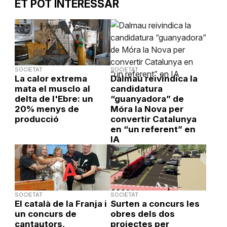
ET POT INTERESSAR
SOCIETAT
SOCIETAT
La calor extrema
Dalmau reivindica la
mata el musclo al
candidatura
delta de l'Ebre: un
“guanyadora” de
20% menys de
Móra la Nova per
producció
convertir Catalunya
en “un referent” en
IA
SOCIETAT
SOCIETAT
El català de la Franja i
Surten a concurs les
un concurs de
obres dels dos
cantautors,
projectes per