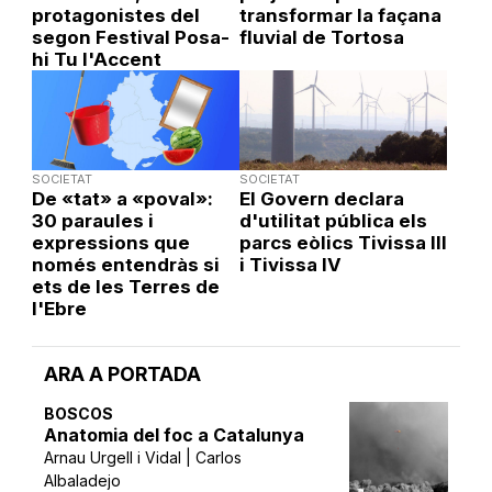
protagonistes del
transformar la façana
segon Festival Posa-
fluvial de Tortosa
hi Tu l'Accent
SOCIETAT
SOCIETAT
De «tat» a «poval»:
El Govern declara
30 paraules i
d'utilitat pública els
expressions que
parcs eòlics Tivissa III
només entendràs si
i Tivissa IV
ets de les Terres de
l'Ebre
ARA A PORTADA
BOSCOS
Anatomia del foc a Catalunya
Arnau Urgell i Vidal | Carlos
Albaladejo