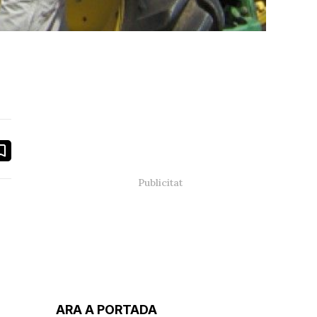
book
ail
ARA A PORTADA