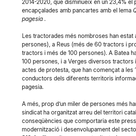
2014-2020, que disminueix en un 23,4% el p
encapçalades amb pancartes amb el lema
Q
pagesia
.
Les tractorades més nombroses han estat a
persones), a Reus (més de 60 tractors i pr
tractors i més de 100 persones). A Batea han
100 persones, i a Verges diversos tractors 
actes de protesta, que han començat a les 11 
conductors dels diferents territoris informa
pagesia.
A més, prop d’un miler de persones més han 
sindicat ha organitzat arreu del territori ca
conseqüències que comportaria este pressu
modernització i desenvolupament del sector