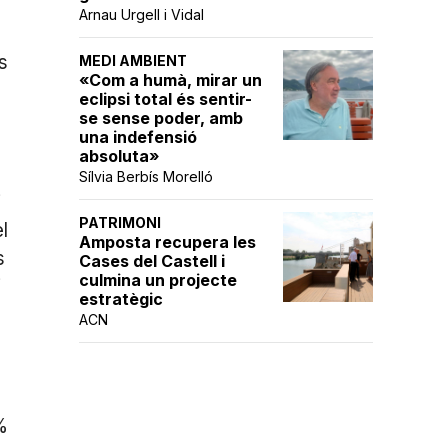
Arnau Urgell i Vidal
s
MEDI AMBIENT
«Com a humà, mirar un
eclipsi total és sentir-
se sense poder, amb
una indefensió
absoluta»
Sílvia Berbís Morelló
i
PATRIMONI
l
Amposta recupera les
s
Cases del Castell i
culmina un projecte
i
estratègic
ACN
%