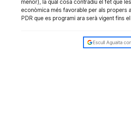
menor), la qual cosa contradiu el fet que le
econòmica més favorable per als propers a
PDR que es programi ara serà vigent fins e
Escull Aguaita com