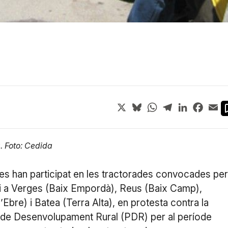
X
Bluesky
WhatsApp
Telegram
LinkedIn
Face
Em
. Foto: Cedida
nes han participat en les tractorades convocades per
vui a Verges (Baix Empordà), Reus (Baix Camp),
bre) i Batea (Terra Alta), en protesta contra la
a de Desenvolupament Rural (PDR) per al període