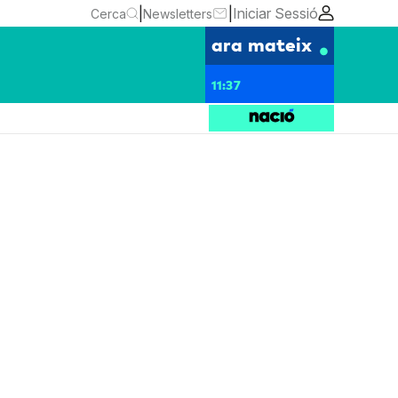
|
|
Iniciar Sessió
Cerca
Newsletters
ara mateix
11:37