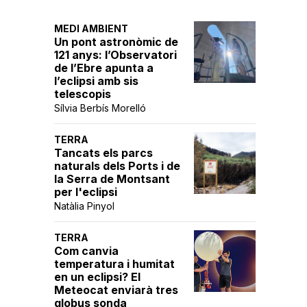
MEDI AMBIENT
Un pont astronòmic de
121 anys: l’Observatori
de l’Ebre apunta a
l’eclipsi amb sis
telescopis
Sílvia Berbís Morelló
TERRA
Tancats els parcs
naturals dels Ports i de
la Serra de Montsant
per l'eclipsi
Natàlia Pinyol
TERRA
Com canvia
temperatura i humitat
en un eclipsi? El
Meteocat enviarà tres
globus sonda