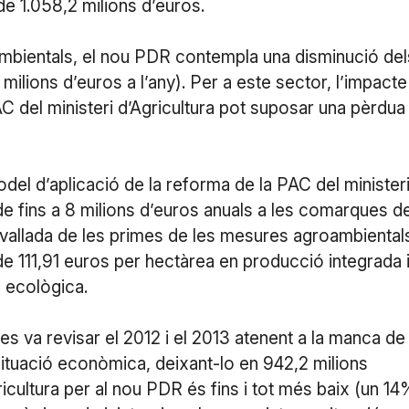
de 1.058,2 milions d’euros.
oambientals, el nou PDR contempla una disminució del
 milions d’euros a l’any). Per a este sector, l’impacte
C del ministeri d’Agricultura pot suposar una pèrdua
model d’aplicació de la reforma de la PAC del minister
de fins a 8 milions d’euros anuals a les comarques de
davallada de les primes de les mesures agroambiental
e 111,91 euros per hectàrea en producció integrada 
 ecològica.
 va revisar el 2012 i el 2013 atenent a la manca de
a situació econòmica, deixant-lo en 942,2 milions
icultura per al nou PDR és fins i tot més baix (un 14