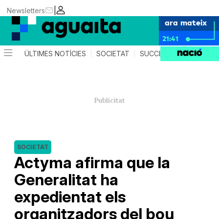
|
Newsletters
ara mateix
21:41
ÚLTIMES NOTÍCIES
SOCIETAT
SUCCESSOS
AGEND
SOCIETAT
Actyma afirma que la
Generalitat ha
expedientat els
organitzadors del bou