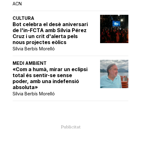
ACN
CULTURA
Bot celebra el desè aniversari
de l'in-FCTA amb Sílvia Pérez
Cruz i un crit d'alerta pels
nous projectes eòlics
Sílvia Berbís Morelló
MEDI AMBIENT
«Com a humà, mirar un eclipsi
total és sentir-se sense
poder, amb una indefensió
absoluta»
Sílvia Berbís Morelló