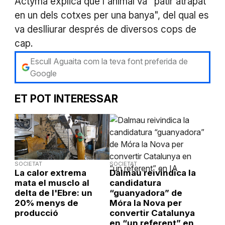
Actyma explica que l'animal va "patir atrapat
en un dels cotxes per una banya", del qual es
va deslliurar després de diversos cops de
cap.
Escull Aguaita com la teva font preferida de
Google
ET POT INTERESSAR
SOCIETAT
SOCIETAT
La calor extrema
Dalmau reivindica la
mata el musclo al
candidatura
delta de l'Ebre: un
“guanyadora” de
20% menys de
Móra la Nova per
producció
convertir Catalunya
en “un referent” en