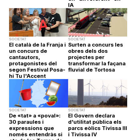
IA
SOCIETAT
SOCIETAT
El català de la Franja i
Surten a concurs les
un concurs de
obres dels dos
cantautors,
projectes per
protagonistes del
transformar la façana
segon Festival Posa-
fluvial de Tortosa
hi Tu l'Accent
SOCIETAT
SOCIETAT
De «tat» a «poval»:
El Govern declara
30 paraules i
d'utilitat pública els
expressions que
parcs eòlics Tivissa III
només entendràs si
i Tivissa IV