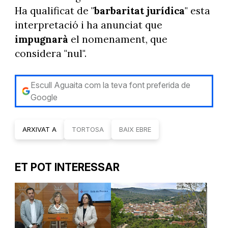
Ha qualificat de "
barbaritat jurídica
" esta
interpretació i ha anunciat que
impugnarà
el nomenament, que
considera "nul".
Escull Aguaita com la teva font preferida de
Google
ARXIVAT A
TORTOSA
BAIX EBRE
ET POT INTERESSAR