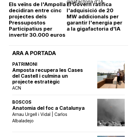
Els veïns de l'Ampolla
El Govern ratifica
decidiran entre cinc
l'adquisició de 20
projectes dels
MW addicionals per
Pressupostos
garantir l'energia per
Participatius per
a la gigafactoria d'IA
invertir 30.000 euros
ARA A PORTADA
PATRIMONI
Amposta recupera les Cases
del Castell i culmina un
projecte estratègic
ACN
BOSCOS
Anatomia del foc a Catalunya
Arnau Urgell i Vidal | Carlos
Albaladejo