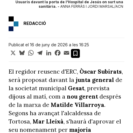
Usuaris davant la porta de l'Hospital de Jesús on surt una
sanitària. -
ANNA FERRÀS I JORDI MARSAL/ACN
REDACCIÓ
Publicat el 16 de juny de 2026 a les 16:25
X
Bluesky
WhatsApp
Telegram
LinkedIn
Facebook
Email
El regidor reusenc d'ERC,
Òscar Subirats
,
serà proposat davant la
junta general
de
la societat municipal
Gesat
, prevista
dijous al matí, com a
nou gerent
després
de la marxa de
Matilde Villarroya
.
Segons ha avançat l'alcaldessa de
Tortosa,
Mar Lleixà
, s'haurà d'aprovar el
seu nomenament per
majoria