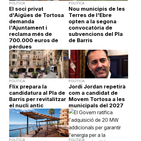
POLÍTICA
POLÍTICA
El soci privat
Nou municipis de les
d'Aigües de Tortosa
Terres de l'Ebre
demanda
opten a la segona
l'Ajuntament i
convocatòria de
reclama més de
subvencions del Pla
700.000 euros de
de Barris
pèrdues
POLÍTICA
POLÍTICA
Flix prepara la
Jordi Jordan repetirà
candidatura al Pla de
com a candidat de
Barris per revitalitzar
Movem Tortosa a les
el nucli antic
municipals del 2027
POLÍTICA
POLÍTICA