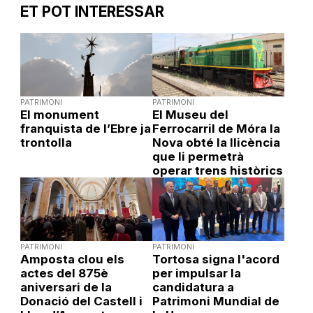
ET POT INTERESSAR
PATRIMONI
PATRIMONI
El monument
El Museu del
franquista de l’Ebre ja
Ferrocarril de Móra la
trontolla
Nova obté la llicència
que li permetrà
operar trens històrics
PATRIMONI
PATRIMONI
Amposta clou els
Tortosa signa l'acord
actes del 875è
per impulsar la
aniversari de la
candidatura a
Donació del Castell i
Patrimoni Mundial de