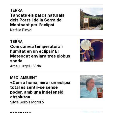
TERRA
Tancats els parcs naturals
dels Ports i de la Serra de
Montsant per l'eclipsi
Natàlia Pinyol
TERRA
Com canvia temperatura i
humitat en un eclipsi? El
Meteocat enviarà tres globus
sonda
Arnau Urgell i Vidal
MEDI AMBIENT
«Com a humà, mirar un eclipsi
total és sentir-se sense
poder, amb una indefensió
absoluta»
Sílvia Berbís Morelló