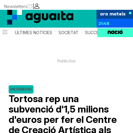
|
Newsletters
ara mateix
21:48
ÚLTIMES NOTÍCIES
SOCIETAT
SUCCESSOS
AGEND
PATRIMONI
Tortosa rep una
subvenció d'1,5 milions
d'euros per fer el Centre
de Creació Artística als