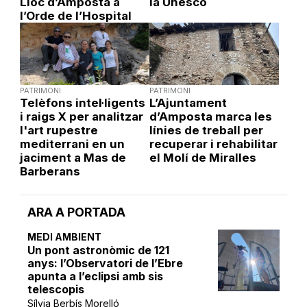
Lloc d’Amposta a
la Unesco
l’Orde de l’Hospital
PATRIMONI
PATRIMONI
Telèfons intel·ligents
L’Ajuntament
i raigs X per analitzar
d’Amposta marca les
l'art rupestre
línies de treball per
mediterrani en un
recuperar i rehabilitar
jaciment a Mas de
el Molí de Miralles
Barberans
ARA A PORTADA
MEDI AMBIENT
Un pont astronòmic de 121
anys: l’Observatori de l’Ebre
apunta a l’eclipsi amb sis
telescopis
Sílvia Berbís Morelló