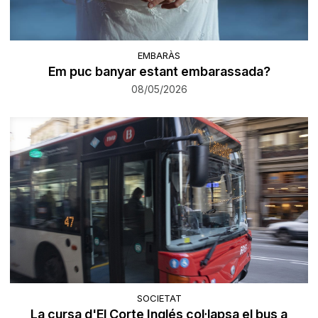
EMBARÀS
Em puc banyar estant embarassada?
08/05/2026
SOCIETAT
La cursa d'El Corte Inglés col·lapsa el bus a