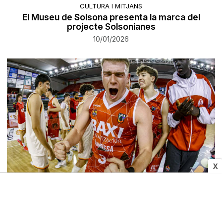
CULTURA I MITJANS
El Museu de Solsona presenta la marca del
projecte Solsonianes
10/01/2026
X
ESPORTS
El Baxi Manresa guanya l'UCAM Murcia i
continuarà al grup A de la Lliga U22 (79-72)
Pere Fontanals