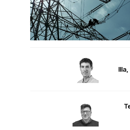
Illa
Te