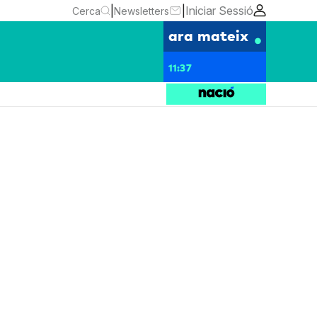
|
|
Iniciar Sessió
Cerca
Newsletters
ara mateix
11:37