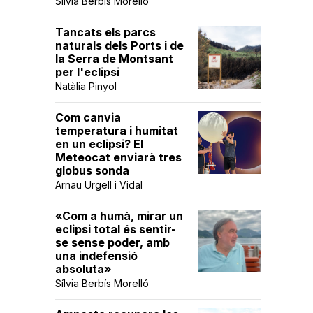
Sílvia Berbís Morelló
-
Tancats els parcs
naturals dels Ports i de
la Serra de Montsant
per l'eclipsi
Natàlia Pinyol
Com canvia
temperatura i humitat
en un eclipsi? El
Meteocat enviarà tres
globus sonda
Arnau Urgell i Vidal
«Com a humà, mirar un
eclipsi total és sentir-
se sense poder, amb
una indefensió
absoluta»
Sílvia Berbís Morelló