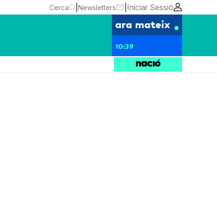
|
|
Iniciar Sessió
Cerca
Newsletters
ara mateix
10:39