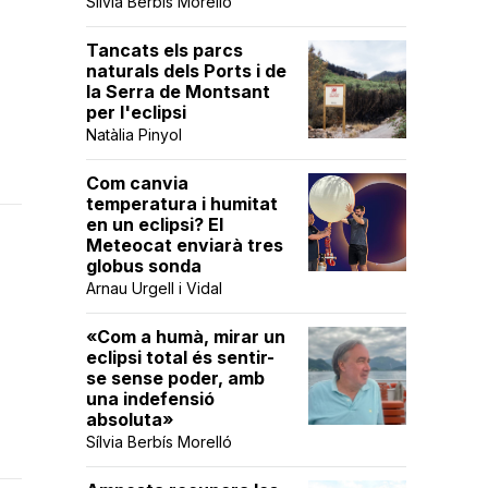
Sílvia Berbís Morelló
Tancats els parcs
naturals dels Ports i de
la Serra de Montsant
per l'eclipsi
Natàlia Pinyol
Com canvia
temperatura i humitat
en un eclipsi? El
Meteocat enviarà tres
globus sonda
Arnau Urgell i Vidal
«Com a humà, mirar un
eclipsi total és sentir-
se sense poder, amb
una indefensió
absoluta»
Sílvia Berbís Morelló