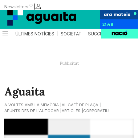
|
Newsletters
ara mateix
21:48
ÚLTIMES NOTÍCIES
SOCIETAT
SUCCESSOS
AGEND
Aguaita
A VOLTES AMB LA MEMÒRIA
AL CAFÈ DE PLAÇA
APUNTS DES DE L'AUTOCAR
ARTICLES
CORPORATIU