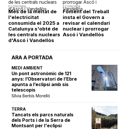
ECONOMIA
ECONOMIA
Més de la meitat de
Foment del Treball
l'electricitat
insta el Govern a
consumida el 2025 a
revisar el calendari
Catalunya s'obté de
nuclear i prorrogar
les centrals nuclears
Ascó i Vandellòs
d'Ascó i Vandellòs
ARA A PORTADA
MEDI AMBIENT
Un pont astronòmic de 121
anys: l’Observatori de l’Ebre
apunta a l’eclipsi amb sis
telescopis
Sílvia Berbís Morelló
TERRA
Tancats els parcs naturals
dels Ports i de la Serra de
Montsant per l'eclipsi