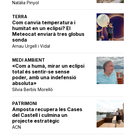
Natàlia Pinyol
TERRA
Com canvia temperatura i
humitat en un eclipsi? El
Meteocat enviarà tres globus
sonda
Arnau Urgell i Vidal
MEDI AMBIENT
«Com a humà, mirar un eclipsi
total és sentir-se sense
poder, amb una indefensió
absoluta»
Sílvia Berbís Morelló
PATRIMONI
Amposta recupera les Cases
del Castell i culmina un
projecte estratègic
ACN