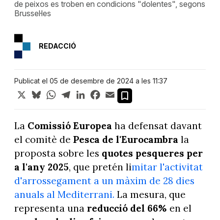
de peixos es troben en condicions "dolentes", segons
Brussel·les
REDACCIÓ
Publicat el 05 de desembre de 2024 a les 11:37
X
Bluesky
WhatsApp
Telegram
LinkedIn
Facebook
Email
La
Comissió Europea
ha defensat davant
el comitè de
Pesca de l'Eurocambra
la
proposta sobre les
quotes pesqueres per
a l'any 2025
, que pretén li
mitar l'activitat
d'arrossegament a un màxim de 28 dies
anuals al Mediterrani.
La mesura, que
representa una
reducció del 66%
en el