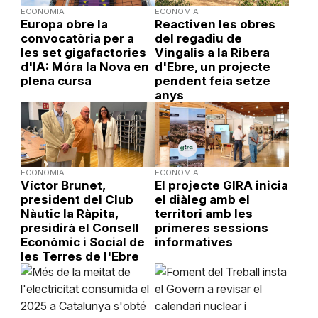
ECONOMIA
ECONOMIA
Europa obre la
Reactiven les obres
convocatòria per a
del regadiu de
les set gigafactories
Vingalis a la Ribera
d'IA: Móra la Nova en
d'Ebre, un projecte
plena cursa
pendent feia setze
anys
ECONOMIA
ECONOMIA
Víctor Brunet,
El projecte GIRA inicia
president del Club
el diàleg amb el
Nàutic la Ràpita,
territori amb les
presidirà el Consell
primeres sessions
Econòmic i Social de
informatives
les Terres de l'Ebre