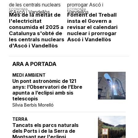
ECONOMIA
ECONOMIA
Més de la meitat de
Foment del Treball
l'electricitat
insta el Govern a
consumida el 2025 a
revisar el calendari
Catalunya s'obté de
nuclear i prorrogar
les centrals nuclears
Ascó i Vandellòs
d'Ascó i Vandellòs
ARA A PORTADA
MEDI AMBIENT
Un pont astronòmic de 121
anys: l’Observatori de l’Ebre
apunta a l’eclipsi amb sis
telescopis
Sílvia Berbís Morelló
TERRA
Tancats els parcs naturals
dels Ports i de la Serra de
Montsant per l'eclipsi