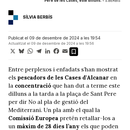
Pere de les Cases, este dilluns. -
S.BERBÍS
SÍLVIA BERBÍS
Publicat el 09 de desembre de 2024 a les 19:54
Actualitzat el 09 de desembre de 2024 a les 19:56
X
Bluesky
WhatsApp
Telegram
LinkedIn
Facebook
Email
Entre perplexos i enfadats s’han mostrat
els
pescadors de les Cases d'Alcanar
en
la
concentració
que han dut a terme este
dilluns a la tarda a la plaça de Sant Pere
per dir No al pla de gestió del
Mediterrani. Un pla amb el qual la
Comissió Europea
pretén retallar-los a
un
màxim de 28 dies l’any
els que poden