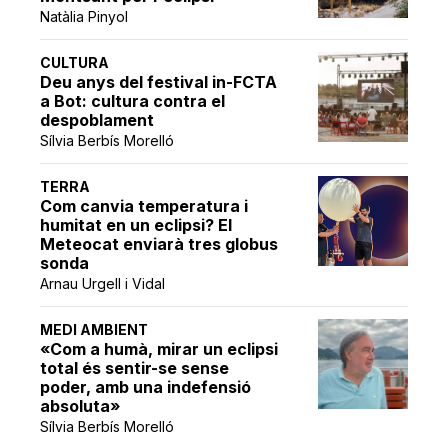
Natàlia Pinyol
CULTURA
Deu anys del festival in-FCTA
a Bot: cultura contra el
despoblament
Sílvia Berbís Morelló
TERRA
Com canvia temperatura i
humitat en un eclipsi? El
Meteocat enviarà tres globus
sonda
Arnau Urgell i Vidal
MEDI AMBIENT
«Com a humà, mirar un eclipsi
total és sentir-se sense
poder, amb una indefensió
absoluta»
Sílvia Berbís Morelló