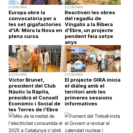
ECONOMIA
ECONOMIA
Europa obre la
Reactiven les obres
convocatòria per a
del regadiu de
les set gigafactories
Vingalis a la Ribera
d'IA: Móra la Nova en
d'Ebre, un projecte
plena cursa
pendent feia setze
anys
ECONOMIA
ECONOMIA
Víctor Brunet,
El projecte GIRA inicia
president del Club
el diàleg amb el
Nàutic la Ràpita,
territori amb les
presidirà el Consell
primeres sessions
Econòmic i Social de
informatives
les Terres de l'Ebre