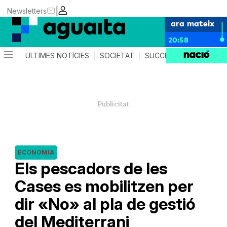
|
Newsletters
ara mateix
20:58
ÚLTIMES NOTÍCIES
SOCIETAT
SUCCESSOS
AGEND
ECONOMIA
Els pescadors de les
Cases es mobilitzen per
dir «No» al pla de gestió
del Mediterrani