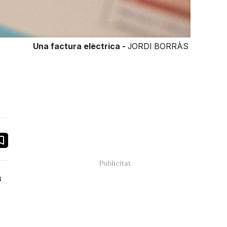
Una factura elèctrica -
JORDI BORRÀS
book
ail
a