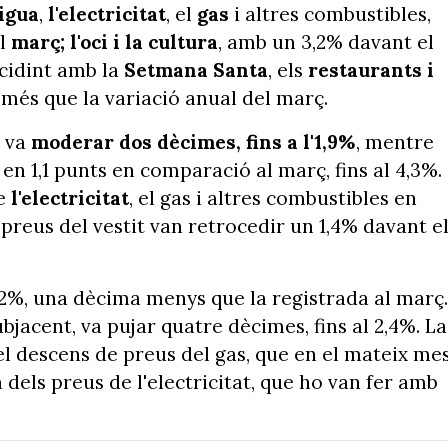
aigua
,
l'electricitat
, el
gas
i altres combustibles,
el
març; l'oci i la cultura
, amb un 3,2% davant el
ncidint amb la
Setmana Santa
, els
restaurants i
s més que la variació anual del març.
s va
moderar dos dècimes, fins a l'1,9%
, mentre
en 1,1 punts en comparació al març, fins al 4,3%.
de
l'electricitat
, el gas i altres combustibles en
s preus del vestit van retrocedir un 1,4% davant e
l 2,2%, una dècima menys que la registrada al març.
subjacent, va pujar quatre dècimes, fins al 2,4%. La
el descens de preus del gas, que en el mateix me
a dels preus de l'electricitat, que ho van fer amb