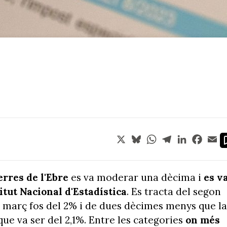
X
Bluesky
WhatsApp
Telegram
LinkedIn
Face
Em
erres de l'Ebre
es va moderar una dècima i
es v
titut Nacional d'Estadística
. Es tracta del segon
l març fos del 2% i de dues dècimes menys que la
 que va ser del 2,1%. Entre les categories
on més