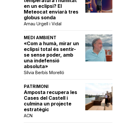
temperatura i humitat
en un eclipsi? El
Meteocat enviarà tres
globus sonda
Arnau Urgell i Vidal
MEDI AMBIENT
«Com a humà, mirar un
eclipsi total és sentir-
se sense poder, amb
una indefensió
absoluta»
Sílvia Berbís Morelló
PATRIMONI
Amposta recupera les
Cases del Castell i
culmina un projecte
estratègic
ACN