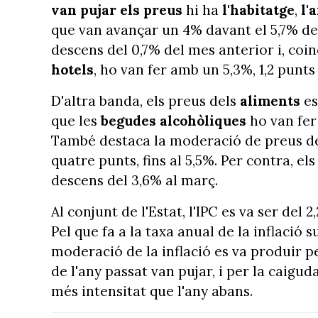
van pujar els preus
hi ha
l'habitatge
,
l'
que van avançar un 4% davant el 5,7% d
descens del 0,7% del mes anterior i, coi
hotels
, ho van fer amb un 5,3%, 1,2 punt
D'altra banda, els preus dels
aliments
e
que les
begudes alcohòliques
ho van fer 
També destaca la moderació de preus 
quatre punts, fins al 5,5%. Per contra, el
descens del 3,6% al març.
Al conjunt de l'Estat, l'IPC es va ser de
Pel que fa a la taxa anual de la inflació 
moderació de la inflació es va produir p
de l'any passat van pujar, i per la caigud
més intensitat que l'any abans.