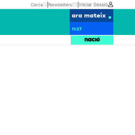
|
|
Iniciar Sessió
Cerca
Newsletters
ara mateix
11:37