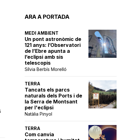
ARA A PORTADA
MEDI AMBIENT
Un pont astronòmic de
121 anys: l’Observatori
de l’Ebre apunta a
l’eclipsi amb sis
telescopis
Sílvia Berbís Morelló
l
TERRA
Tancats els parcs
naturals dels Ports i de
la Serra de Montsant
per l'eclipsi
s
Natàlia Pinyol
TERRA
Com canvia