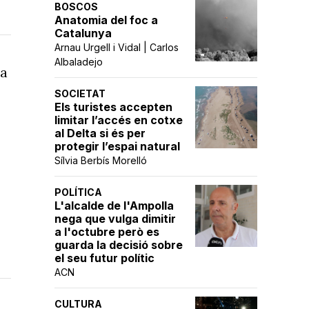
BOSCOS
Anatomia del foc a
Catalunya
Arnau Urgell i Vidal | Carlos
Albaladejo
la
SOCIETAT
Els turistes accepten
limitar l’accés en cotxe
al Delta si és per
protegir l’espai natural
,
Sílvia Berbís Morelló
POLÍTICA
L'alcalde de l'Ampolla
nega que vulga dimitir
a l'octubre però es
guarda la decisió sobre
el seu futur polític
ACN
CULTURA