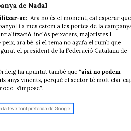
panya de Nadal
litzar-se
: “Ara no és el moment, cal esperar que
panyol i a més estem a les portes de la campany
cialització, inclòs peixaters, majoristes i
peix, ara bé, si el tema no agafa el rumb que
egurat el president de la Federació Catalana de
 Ordeig ha apuntat també que “
així no podem
als anys vinents, perquè el sector té molt clar ca
model s’impose”.
 la teva font preferida de Google