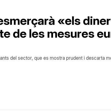
 esmerçarà «els dine
cte de les mesures e
tants del sector, que es mostra prudent i descarta mo