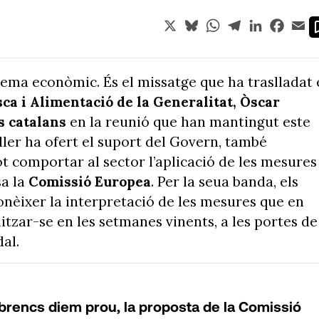
X
Bluesky
WhatsApp
Telegram
LinkedIn
Face
Em
ema econòmic. És el missatge que ha traslladat 
ca i Alimentació de la Generalitat, Òscar
s catalans
en la reunió que han mantingut este
eller ha ofert el suport del Govern, també
ot comportar al sector l’aplicació de les mesures
sa la
Comissió Europea
. Per la seua banda, els
onèixer la interpretació de les mesures que en
itzar-se en les setmanes vinents, a les portes de
al.
brencs diem prou, la proposta de la Comissió