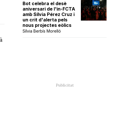
Bot celebra el desè
aniversari de l'in-FCTA
amb Sílvia Pérez Cruz i
un crit d'alerta pels
nous projectes eòlics
Sílvia Berbís Morelló
à
e