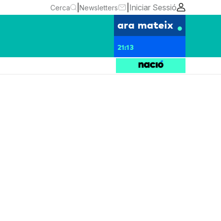
|
|
Iniciar Sessió
Cerca
Newsletters
ara mateix
21:13