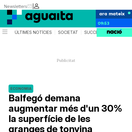
|
Newsletters
ara mateix
09:53
ÚLTIMES NOTÍCIES
SOCIETAT
SUCCESSOS
AGEND
ECONOMIA
Balfegó demana
augmentar més d'un 30%
la superfície de les
granges de tonyina