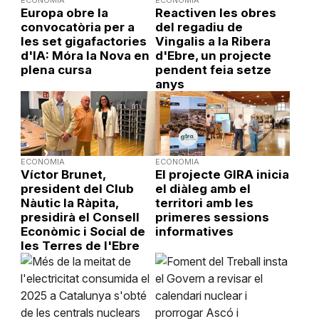
ECONOMIA
ECONOMIA
Europa obre la
Reactiven les obres
convocatòria per a
del regadiu de
les set gigafactories
Vingalis a la Ribera
d'IA: Móra la Nova en
d'Ebre, un projecte
plena cursa
pendent feia setze
anys
ECONOMIA
ECONOMIA
Víctor Brunet,
El projecte GIRA inicia
president del Club
el diàleg amb el
Nàutic la Ràpita,
territori amb les
presidirà el Consell
primeres sessions
Econòmic i Social de
informatives
les Terres de l'Ebre