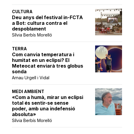
CULTURA
Deu anys del festival in-FCTA
a Bot: cultura contra el
despoblament
Sílvia Berbís Morelló
TERRA
Com canvia temperatura i
humitat en un eclipsi? El
Meteocat enviarà tres globus
sonda
Arnau Urgell i Vidal
MEDI AMBIENT
«Com a humà, mirar un eclipsi
total és sentir-se sense
poder, amb una indefensió
absoluta»
Sílvia Berbís Morelló