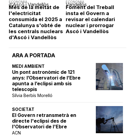
ECONOMIA
ECONOMIA
Més de la meitat de
Foment del Treball
l'electricitat
insta el Govern a
consumida el 2025 a
revisar el calendari
Catalunya s'obté de
nuclear i prorrogar
les centrals nuclears
Ascó i Vandellòs
d'Ascó i Vandellòs
ARA A PORTADA
MEDI AMBIENT
Un pont astronòmic de 121
anys: l’Observatori de l’Ebre
apunta a l’eclipsi amb sis
telescopis
Sílvia Berbís Morelló
SOCIETAT
El Govern retransmetrà en
directe l'eclipsi des de
l'Observatori de l'Ebre
ACN