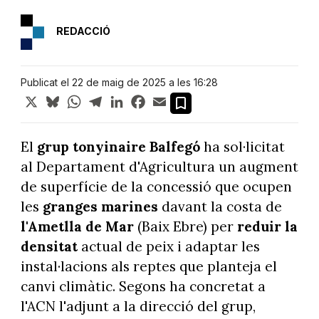
REDACCIÓ
Publicat el 22 de maig de 2025 a les 16:28
X
Bluesky
WhatsApp
Telegram
LinkedIn
Facebook
Email
El
grup tonyinaire Balfegó
ha sol·licitat
al Departament d'Agricultura un augment
de superfície de la concessió que ocupen
les
granges marines
davant la costa de
l'Ametlla de Mar
(Baix Ebre) per
reduir la
densitat
actual de peix i adaptar les
instal·lacions als reptes que planteja el
canvi climàtic. Segons ha concretat a
l'ACN l'adjunt a la direcció del grup,