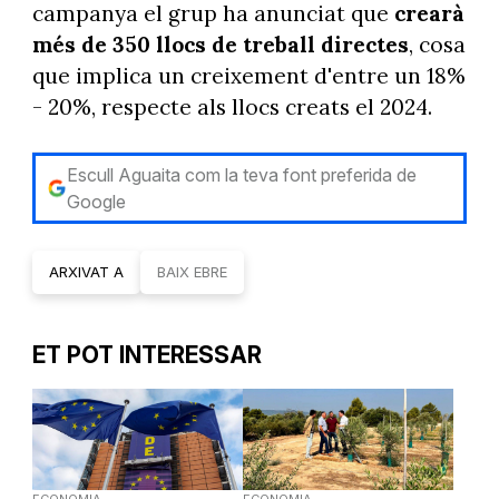
campanya el grup ha anunciat que
crearà
més de 350 llocs de treball directes
, cosa
que implica un creixement d'entre un 18%
- 20%, respecte als llocs creats el 2024.
Escull Aguaita com la teva font preferida de
Google
ARXIVAT A
BAIX EBRE
ET POT INTERESSAR