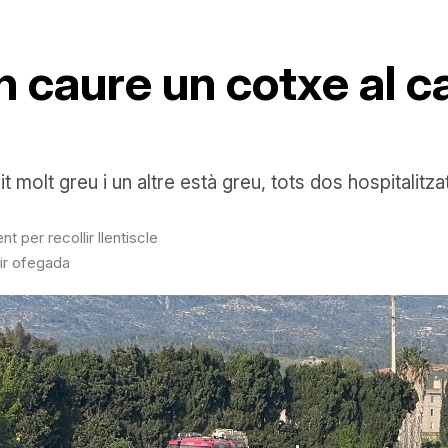
caure un cotxe al ca
t molt greu i un altre està greu, tots dos hospitalitza
 per recollir llentiscle
ir ofegada