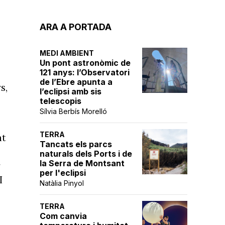
ARA A PORTADA
MEDI AMBIENT
Un pont astronòmic de
121 anys: l’Observatori
de l’Ebre apunta a
s,
l’eclipsi amb sis
telescopis
Sílvia Berbís Morelló
TERRA
nt
Tancats els parcs
naturals dels Ports i de
la Serra de Montsant
r
per l'eclipsi
I
Natàlia Pinyol
TERRA
Com canvia