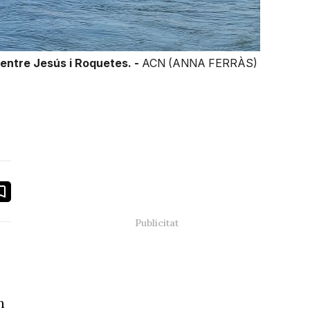
 entre Jesús i Roquetes. -
ACN (ANNA FERRÀS)
book
ail
n