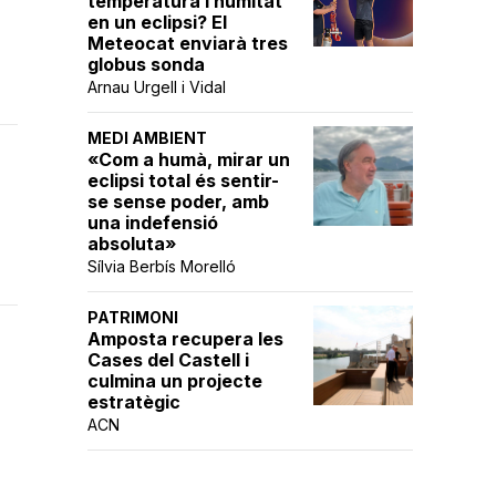
temperatura i humitat
en un eclipsi? El
Meteocat enviarà tres
globus sonda
Arnau Urgell i Vidal
MEDI AMBIENT
«Com a humà, mirar un
eclipsi total és sentir-
se sense poder, amb
una indefensió
absoluta»
Sílvia Berbís Morelló
PATRIMONI
Amposta recupera les
Cases del Castell i
culmina un projecte
estratègic
ACN