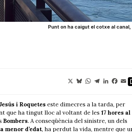
Punt on ha caigut el cotxe al canal,
X
Bluesky
WhatsApp
Telegram
LinkedIn
Face
Em
Jesús i Roquetes
este dimecres a la tarda, per
t que ha tingut lloc al voltant de les
17 hores al
ls
Bombers
. A conseqüència del sinistre, un dels
ta
menor d’edat
, ha perdut la vida, mentre que u