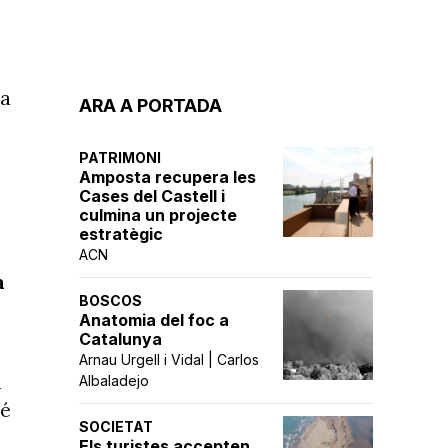
la
ARA A PORTADA
PATRIMONI
Amposta recupera les
Cases del Castell i
culmina un projecte
estratègic
ACN
a
BOSCOS
Anatomia del foc a
Catalunya
Arnau Urgell i Vidal | Carlos
a
Albaladejo
bé
SOCIETAT
Els turistes accepten