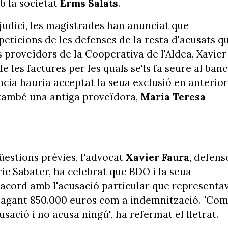
mb la societat
Erms Salats
.
judici, les magistrades han anunciat que
 peticions de les defenses de la resta d'acusats q
 proveïdors de la Cooperativa de l'Aldea, Xavier 
 les factures per les quals se'ls fa seure al banc
cia hauria acceptat la seua exclusió en anterior
s també una antiga proveïdora,
Maria Teresa
üestions prèvies, l'advocat
Xavier Faura
, defens
ric Sabater, ha celebrat que BDO i la seua
acord amb l'acusació particular que representa
 pagant 850.000 euros com a indemnització. "Co
sació i no acusa ningú", ha refermat el lletrat.