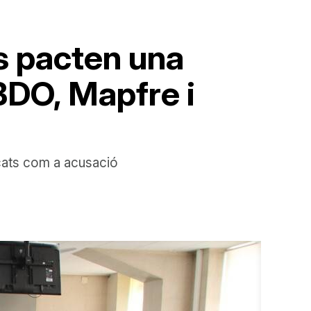
ts pacten una
DO, Mapfre i
icats com a acusació