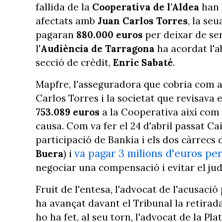
fallida de la
Cooperativa de l'Aldea
han 
afectats amb
Juan Carlos Torres
, la se
pagaran
880.000 euros
per deixar de ser
l'
Audiència
de Tarragona
ha acordat l'ab
secció de crèdit,
Enric Sabaté
.
Mapfre, l'asseguradora que cobria com a 
Carlos Torres i la societat que revisava
753.089 euros
a la Cooperativa així com
causa. Com va fer el 24 d'abril passat C
participació de Bankia i els dos càrrecs 
va pagar 3 milions d'euros pe
Buera
) i
negociar una compensació i evitar el judi
Fruit de l'entesa, l'advocat de l'acusaci
ha avançat davant el Tribunal la retirad
ho ha fet, al seu torn, l'advocat de la Pl