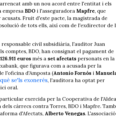
arrencat amb un nou acord entre l'entitat i els
ua empresa
BDO
i l'asseguradora
Mapfre
, que
 acusats. Fruit d'este pacte, la magistrada de
solució de tots ells, així com de l'exdirector de 
responsable civil subsidiària, l'auditor Juan
 els comptes, BDO, han consignat el pagament de
126.911 euros
més a
set afectats
personats en la
aixabank, que figurava com a acusada per la
de l'oficina d'Amposta (
Antonio Fornós
i
Manuel
rquè se'ls exonerés
, l'auditora ha optat per
ci oral.
ó particular exercida per la Cooperativa de l'Alde
a dels càrrecs contra Torres, BDO i Mapfre. Tam
ataforma d'Afectats,
Alberto Venegas
. L'associació