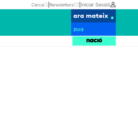
|
|
Iniciar Sessió
Cerca
Newsletters
ara mateix
21:13