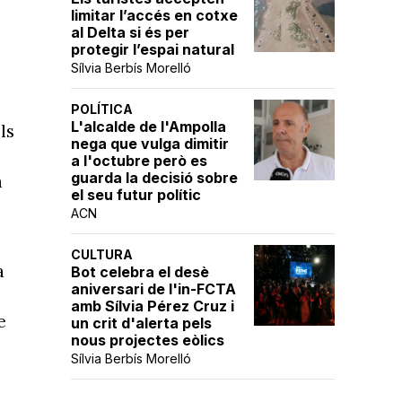
limitar l’accés en cotxe
al Delta si és per
protegir l’espai natural
Sílvia Berbís Morelló
POLÍTICA
L'alcalde de l'Ampolla
ls
nega que vulga dimitir
a l'octubre però es
guarda la decisió sobre
a
el seu futur polític
ACN
CULTURA
a
Bot celebra el desè
aniversari de l'in-FCTA
amb Sílvia Pérez Cruz i
e
un crit d'alerta pels
nous projectes eòlics
Sílvia Berbís Morelló