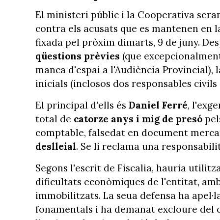
El ministeri públic i la Cooperativa sera
contra els acusats que es mantenen en la
fixada pel pròxim dimarts, 9 de juny. De
qüestions prèvies
(que excepcionalment 
manca d'espai a l'Audiència Provincial), 
inicials (inclosos dos responsables civils
El principal d'ells és
Daniel Ferré
, l'exg
total de
catorze anys i mig de presó
pel
comptable, falsedat en document mercan
deslleial
. Se li reclama una responsabilita
Segons l'escrit de Fiscalia, hauria utili
dificultats econòmiques de l'entitat, am
immobilitzats. La seua defensa ha apel·l
fonamentals i ha demanat excloure del ca