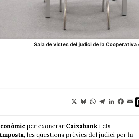
Sala de vistes del judici de la Cooperativa
X
Bluesky
WhatsApp
Telegram
LinkedIn
Face
Em
econòmic
per exonerar
Caixabank
i els
Amposta
, les qüestions prèvies del judici per la