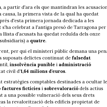
n, a partir d'ara els que mantindran les acusacio
 causa, la primera vista de la qual ha quedat
sprés d'esta primera jornada dedicada a les
s'ha celebrat a l'antiga presó de Tarragona per
la llista d'acusats ha quedat reduïda dels onze
 subsidiaris) a
quatre
.
erent, per qui el ministeri públic demana una pen
s suposats delictes continuat de
falsedat
til,
insolvència punible
i
administració
t civil d'
1,64 milions d'euros
.
tzat estratègies comptables destinades a ocultar l
b
factures fictícies
i
sobrevaloració
dels actius
at a una possible vulneració dels seus drets
s la revalorització dels edificis propietat de