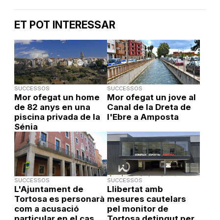
ET POT INTERESSAR
SUCCESSOS
SUCCESSOS
Mor ofegat un home
Mor ofegat un jove al
de 82 anys en una
Canal de la Dreta de
piscina privada de la
l'Ebre a Amposta
Sénia
SUCCESSOS
SUCCESSOS
L'Ajuntament de
Llibertat amb
Tortosa es personarà
mesures cautelars
com a acusació
pel monitor de
particular en el cas
Tortosa detingut per