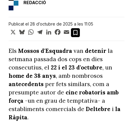
REDACCIÓ
Publicat el 28 d’octubre de 2025 a les 11:05
X
Bluesky
WhatsApp
Telegram
LinkedIn
Facebook
Email
Els
Mossos d'Esquadra
van
detenir
la
setmana passada dos cops en dies
consecutius, el
22 i el 23 d'octubre
, un
home de 38 anys
, amb nombrosos
antecedents
per fets similars, com a
presumpte autor de
cinc robatoris amb
força
-un en grau de temptativa- a
establiments comercials de
Deltebre
i
la
Ràpita
.