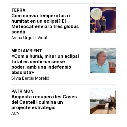
TERRA
Com canvia temperatura i
humitat en un eclipsi? El
Meteocat enviarà tres globus
sonda
Arnau Urgell i Vidal
MEDI AMBIENT
«Com a humà, mirar un eclipsi
total és sentir-se sense
poder, amb una indefensió
absoluta»
Sílvia Berbís Morelló
PATRIMONI
Amposta recupera les Cases
del Castell i culmina un
projecte estratègic
ACN