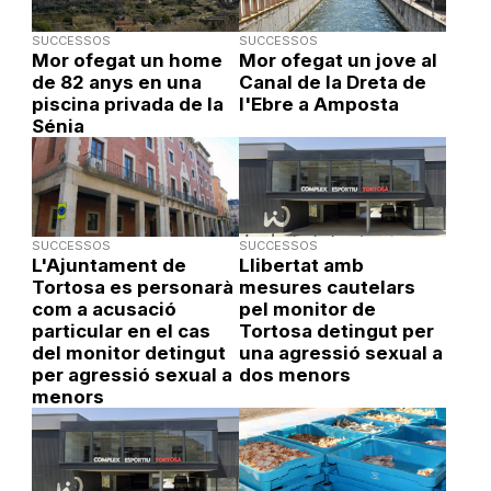
SUCCESSOS
SUCCESSOS
Mor ofegat un home
Mor ofegat un jove al
de 82 anys en una
Canal de la Dreta de
piscina privada de la
l'Ebre a Amposta
Sénia
SUCCESSOS
SUCCESSOS
L'Ajuntament de
Llibertat amb
Tortosa es personarà
mesures cautelars
com a acusació
pel monitor de
particular en el cas
Tortosa detingut per
del monitor detingut
una agressió sexual a
per agressió sexual a
dos menors
menors