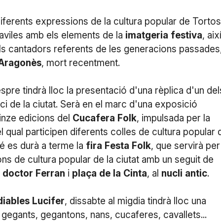
 diferents expressions de la cultura popular de Tortos
caviles amb els elements de la
imatgeria
festiva
, aix
s cantadors referents de les generacions passades
Aragonès
, mort recentment.
spre tindrà lloc la presentació d'una rèplica d'un del
 de la ciutat. Serà en el marc d'una exposició
inze edicions del
Cucafera
Folk
, impulsada per la
l qual participen diferents colles de cultura popular 
 es durà a terme la
fira
Festa
Folk
, que servirà per
ons de cultura popular de la ciutat amb un seguit de
,
doctor
Ferran
i
plaça
de
la
Cinta
, al
nucli
antic
.
diables
Lucifer
, dissabte al migdia tindrà lloc una
 gegants, gegantons, nans, cucaferes, cavallets...