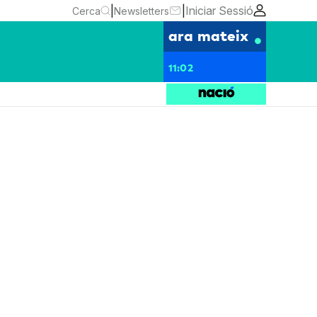
|
|
Iniciar Sessió
Cerca
Newsletters
ara mateix
11:02