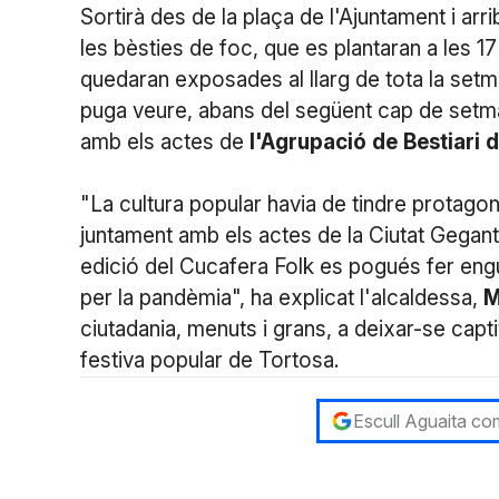
Sortirà des de la plaça de l'Ajuntament i arri
les bèsties de foc, que es plantaran a les 1
quedaran exposades al llarg de tota la setm
puga veure, abans del següent cap de setm
amb els actes de
l'Agrupació
de
Bestiari
d
"La cultura popular havia de tindre protagoni
juntament amb els actes de la Ciutat Gegant
edició del Cucafera Folk es pogués fer eng
per la pandèmia", ha explicat l'alcaldessa,
M
ciutadania, menuts i grans, a deixar-se capt
festiva popular de Tortosa.
Escull Aguaita com