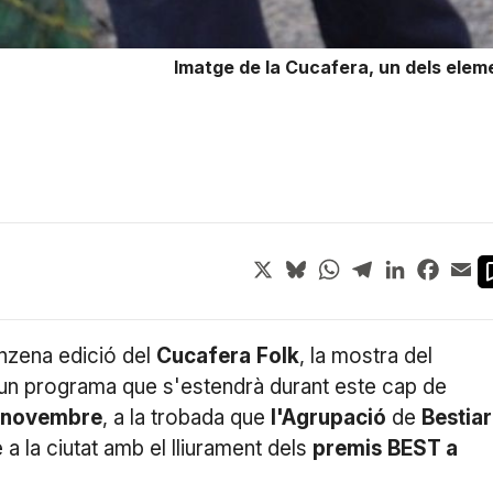
Imatge de la Cucafera, un dels eleme
X
Bluesky
WhatsApp
Telegram
LinkedIn
Face
Em
nzena edició del
Cucafera
Folk
, la mostra del
 un programa que s'estendrà durant este cap de
novembre
, a la trobada que
l'Agrupació
de
Bestiar
a la ciutat amb el lliurament dels
premis
BEST a