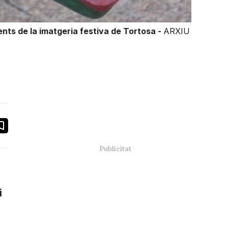
nts de la imatgeria festiva de Tortosa -
ARXIU
book
ail
i