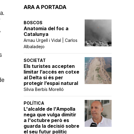
ARA A PORTADA
a.
í
BOSCOS
Anatomia del foc a
,
Catalunya
Arnau Urgell i Vidal | Carlos
Albaladejo
s
SOCIETAT
Els turistes accepten
limitar l’accés en cotxe
al Delta si és per
de
protegir l’espai natural
Sílvia Berbís Morelló
POLÍTICA
L'alcalde de l'Ampolla
nega que vulga dimitir
a l'octubre però es
guarda la decisió sobre
el seu futur polític