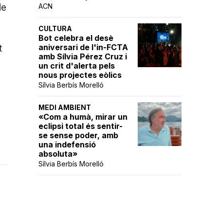
de
ACN
CULTURA
Bot celebra el desè
aniversari de l'in-FCTA
t
amb Sílvia Pérez Cruz i
un crit d'alerta pels
nous projectes eòlics
Sílvia Berbís Morelló
MEDI AMBIENT
«Com a humà, mirar un
eclipsi total és sentir-
se sense poder, amb
una indefensió
absoluta»
Sílvia Berbís Morelló