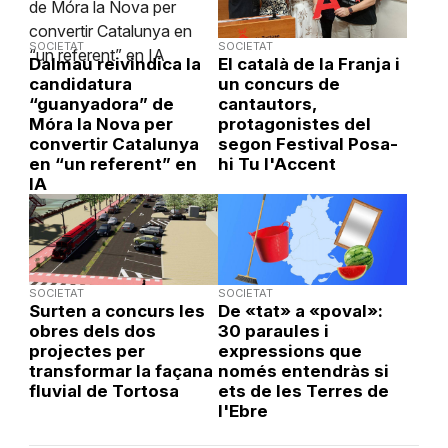
SOCIETAT
SOCIETAT
Dalmau reivindica la
El català de la Franja i
candidatura
un concurs de
“guanyadora” de
cantautors,
Móra la Nova per
protagonistes del
convertir Catalunya
segon Festival Posa-
en “un referent” en
hi Tu l'Accent
IA
SOCIETAT
SOCIETAT
Surten a concurs les
De «tat» a «poval»:
obres dels dos
30 paraules i
projectes per
expressions que
transformar la façana
només entendràs si
fluvial de Tortosa
ets de les Terres de
l'Ebre