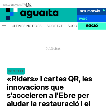
|
Newsletters
ara mateix
19:09
ÚLTIMES NOTÍCIES
SOCIETAT
SUCCESSOS
AGEND
SOCIETAT
«Riders» i cartes QR, les
innovacions que
s'acceleren a l'Ebre per
ajudar la restauració i el