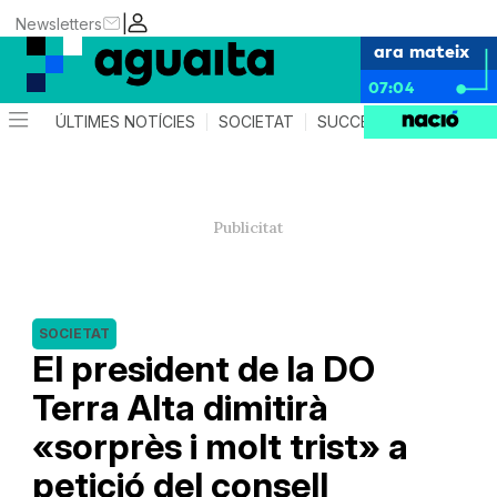
|
Newsletters
ara mateix
07:04
ÚLTIMES NOTÍCIES
SOCIETAT
SUCCESSOS
AGEND
SOCIETAT
El president de la DO
Terra Alta dimitirà
«sorprès i molt trist» a
petició del consell