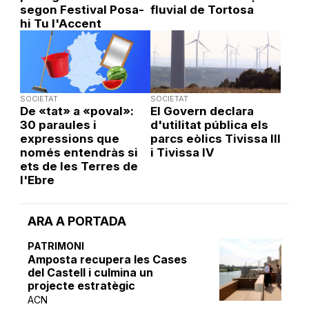
segon Festival Posa-
fluvial de Tortosa
hi Tu l'Accent
SOCIETAT
SOCIETAT
De «tat» a «poval»:
El Govern declara
30 paraules i
d'utilitat pública els
expressions que
parcs eòlics Tivissa III
només entendràs si
i Tivissa IV
ets de les Terres de
l'Ebre
ARA A PORTADA
PATRIMONI
Amposta recupera les Cases
del Castell i culmina un
projecte estratègic
ACN