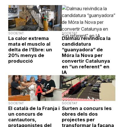
SOCIETAT
SOCIETAT
La calor extrema
Dalmau reivindica la
mata el musclo al
candidatura
delta de l'Ebre: un
“guanyadora” de
20% menys de
Móra la Nova per
producció
convertir Catalunya
en “un referent” en
IA
SOCIETAT
SOCIETAT
El català de la Franja i
Surten a concurs les
un concurs de
obres dels dos
cantautors,
projectes per
protagonistes del
transformar la façana