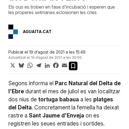
Els ous es troben en fase d'incubació i esperen que
les properes setmanes eclosionen les cries
AGUAITA.CAT
Publicat el 19 d’agost de 2021 a les 15:49
Actualitzat el 19 d’agost de 2021 a les 20:00
X
Bluesky
WhatsApp
Telegram
LinkedIn
Facebook
Email
Segons informa el
Parc
Natural
del
Delta
de
l'Ebre
durant el mes de juliol es van localitzar
dos nius de
tortuga
babaua
a les
platges
del
Delta
. Concretament la femella ha deixat
rastre a
Sant
Jaume
d'Enveja
on es
registren les seues entrades i sortides.