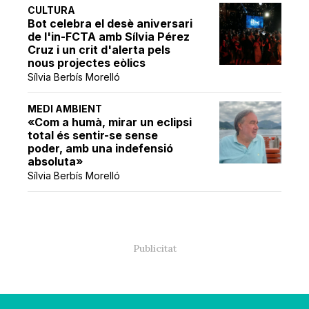
CULTURA
Bot celebra el desè aniversari
de l'in-FCTA amb Sílvia Pérez
Cruz i un crit d'alerta pels
nous projectes eòlics
Sílvia Berbís Morelló
MEDI AMBIENT
«Com a humà, mirar un eclipsi
total és sentir-se sense
poder, amb una indefensió
absoluta»
Sílvia Berbís Morelló