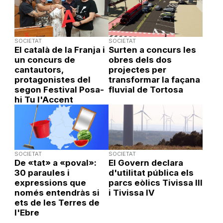
SOCIETAT
SOCIETAT
El català de la Franja i
Surten a concurs les
un concurs de
obres dels dos
cantautors,
projectes per
protagonistes del
transformar la façana
segon Festival Posa-
fluvial de Tortosa
hi Tu l'Accent
SOCIETAT
SOCIETAT
De «tat» a «poval»:
El Govern declara
30 paraules i
d'utilitat pública els
expressions que
parcs eòlics Tivissa III
només entendràs si
i Tivissa IV
ets de les Terres de
l'Ebre