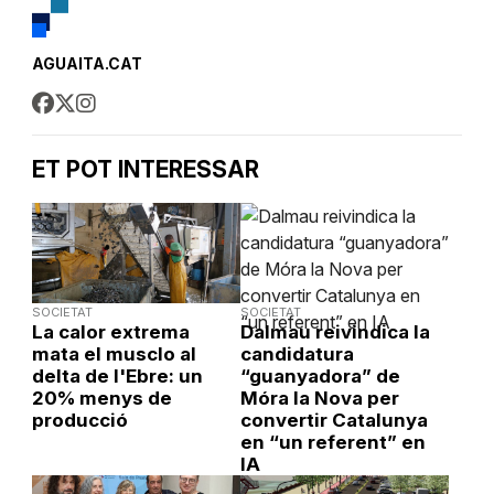
AGUAITA.CAT
ET POT INTERESSAR
SOCIETAT
SOCIETAT
La calor extrema
Dalmau reivindica la
mata el musclo al
candidatura
delta de l'Ebre: un
“guanyadora” de
20% menys de
Móra la Nova per
producció
convertir Catalunya
en “un referent” en
IA