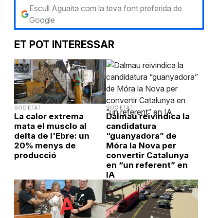
Escull Aguaita com la teva font preferida de
Google
ET POT INTERESSAR
SOCIETAT
SOCIETAT
La calor extrema
Dalmau reivindica la
mata el musclo al
candidatura
delta de l'Ebre: un
“guanyadora” de
20% menys de
Móra la Nova per
producció
convertir Catalunya
en “un referent” en
IA