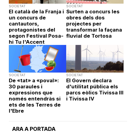
SOCIETAT
SOCIETAT
El català de la Franja i
Surten a concurs les
un concurs de
obres dels dos
cantautors,
projectes per
protagonistes del
transformar la façana
segon Festival Posa-
fluvial de Tortosa
hi Tu l'Accent
SOCIETAT
SOCIETAT
De «tat» a «poval»:
El Govern declara
30 paraules i
d'utilitat pública els
expressions que
parcs eòlics Tivissa III
només entendràs si
i Tivissa IV
ets de les Terres de
l'Ebre
ARA A PORTADA