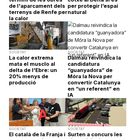
de l'aparcament dels
per protegir l’espai
terrenys de Renfe per
natural
la calor
SOCIETAT
SOCIETAT
La calor extrema
Dalmau reivindica la
mata el musclo al
candidatura
delta de l'Ebre: un
“guanyadora” de
20% menys de
Móra la Nova per
producció
convertir Catalunya
en “un referent” en
IA
SOCIETAT
SOCIETAT
El català de la Franja i
Surten a concurs les