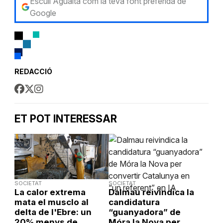
Escull Aguaita com la teva font preferida de
Google
REDACCIÓ
ET POT INTERESSAR
SOCIETAT
SOCIETAT
La calor extrema
Dalmau reivindica la
mata el musclo al
candidatura
delta de l'Ebre: un
“guanyadora” de
20% menys de
Móra la Nova per