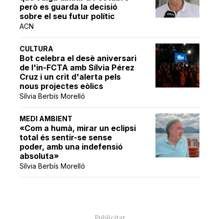
però es guarda la decisió
sobre el seu futur polític
ACN
CULTURA
Bot celebra el desè aniversari
de l'in-FCTA amb Sílvia Pérez
Cruz i un crit d'alerta pels
nous projectes eòlics
Sílvia Berbís Morelló
MEDI AMBIENT
«Com a humà, mirar un eclipsi
total és sentir-se sense
poder, amb una indefensió
absoluta»
Sílvia Berbís Morelló