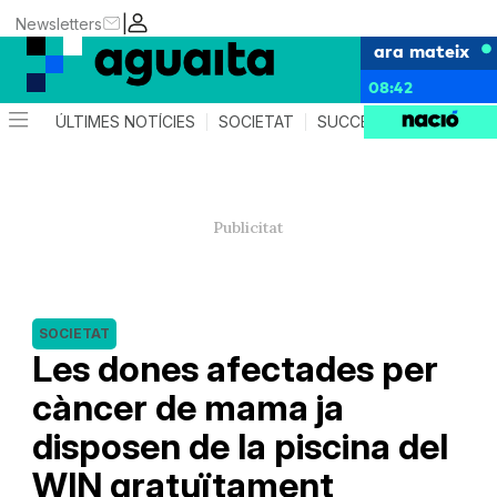
|
Newsletters
ara mateix
08:42
ÚLTIMES NOTÍCIES
SOCIETAT
SUCCESSOS
AGEND
SOCIETAT
Les dones afectades per
càncer de mama ja
disposen de la piscina del
WIN gratuïtament