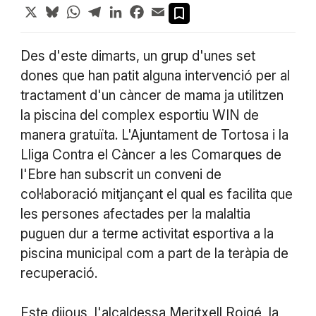
X
Bluesky
WhatsApp
Telegram
LinkedIn
Facebook
Email
Des d'este dimarts, un grup d'unes set
dones que han patit alguna intervenció per al
tractament d'un càncer de mama ja utilitzen
la piscina del complex esportiu WIN de
manera gratuïta. L'Ajuntament de Tortosa i la
Lliga Contra el Càncer a les Comarques de
l'Ebre han subscrit un conveni de
col·laboració mitjançant el qual es facilita que
les persones afectades per la malaltia
puguen dur a terme activitat esportiva a la
piscina municipal com a part de la teràpia de
recuperació.
Este dijous, l'alcaldessa Meritxell Roigé, la