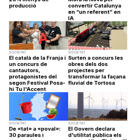
producció
convertir Catalunya
en “un referent” en
IA
SOCIETAT
SOCIETAT
El català de la Franja i
Surten a concurs les
un concurs de
obres dels dos
cantautors,
projectes per
protagonistes del
transformar la façana
segon Festival Posa-
fluvial de Tortosa
hi Tu l'Accent
SOCIETAT
SOCIETAT
De «tat» a «poval»:
El Govern declara
30 paraules i
d'utilitat pública els