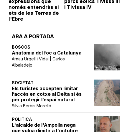
expressions que
parcs eòlics Tivissa III
només entendràs si
i Tivissa IV
ets de les Terres de
l'Ebre
ARA A PORTADA
BOSCOS
Anatomia del foc a Catalunya
Arnau Urgell i Vidal | Carlos
Albaladejo
SOCIETAT
Els turistes accepten limitar
l’accés en cotxe al Delta si és
per protegir l’espai natural
Sílvia Berbís Morelló
POLÍTICA
L'alcalde de l'Ampolla nega
que vulga dimitir a l'octubre