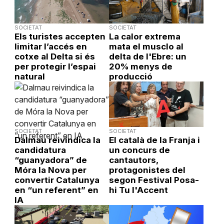
SOCIETAT
SOCIETAT
Els turistes accepten
La calor extrema
limitar l’accés en
mata el musclo al
cotxe al Delta si és
delta de l'Ebre: un
per protegir l’espai
20% menys de
natural
producció
SOCIETAT
SOCIETAT
Dalmau reivindica la
El català de la Franja i
candidatura
un concurs de
“guanyadora” de
cantautors,
Móra la Nova per
protagonistes del
convertir Catalunya
segon Festival Posa-
en “un referent” en
hi Tu l'Accent
IA