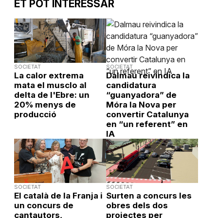
ET POT INTERESSAR
SOCIETAT
SOCIETAT
La calor extrema
Dalmau reivindica la
mata el musclo al
candidatura
delta de l'Ebre: un
“guanyadora” de
20% menys de
Móra la Nova per
producció
convertir Catalunya
en “un referent” en
IA
SOCIETAT
SOCIETAT
El català de la Franja i
Surten a concurs les
un concurs de
obres dels dos
cantautors,
projectes per