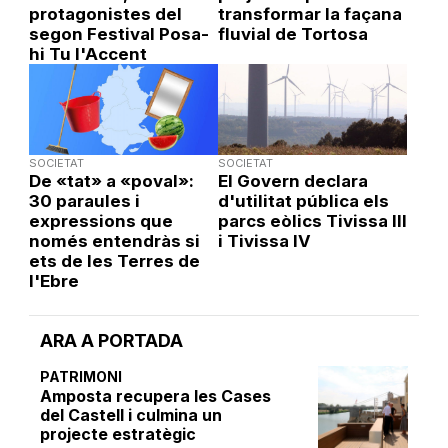
protagonistes del
transformar la façana
segon Festival Posa-
fluvial de Tortosa
hi Tu l'Accent
SOCIETAT
SOCIETAT
De «tat» a «poval»:
El Govern declara
30 paraules i
d'utilitat pública els
expressions que
parcs eòlics Tivissa III
només entendràs si
i Tivissa IV
ets de les Terres de
l'Ebre
ARA A PORTADA
PATRIMONI
Amposta recupera les Cases
del Castell i culmina un
projecte estratègic