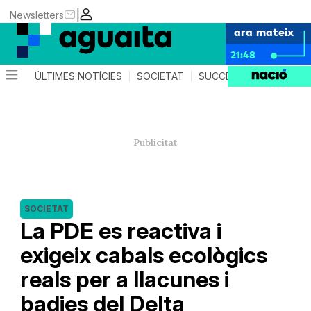
|
Newsletters
ara mateix
21:48
ÚLTIMES NOTÍCIES
SOCIETAT
SUCCESSOS
AGEND
SOCIETAT
La PDE es reactiva i
exigeix cabals ecològics
reals per a llacunes i
badies del Delta