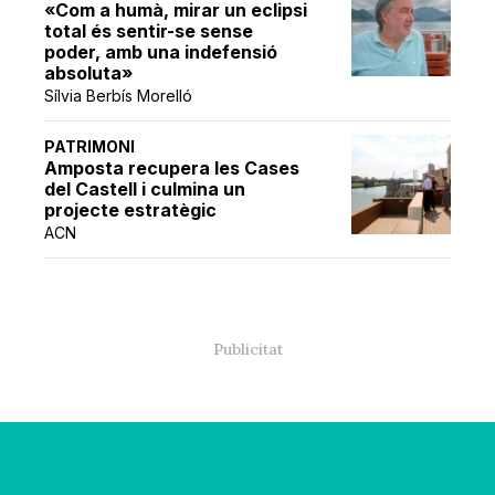
«Com a humà, mirar un eclipsi
total és sentir-se sense
poder, amb una indefensió
absoluta»
Sílvia Berbís Morelló
PATRIMONI
Amposta recupera les Cases
del Castell i culmina un
projecte estratègic
ACN