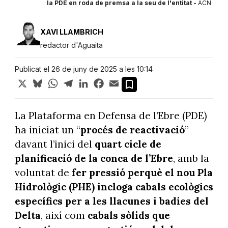
la PDE en roda de premsa a la seu de l'entitat -
ACN
XAVI LLAMBRICH
redactor d'Aguaita
Publicat el 26 de juny de 2025 a les 10:14
X
Bluesky
WhatsApp
Telegram
LinkedIn
Facebook
Email
La Plataforma en Defensa de l’Ebre (PDE)
ha iniciat un “
procés de reactivació
”
davant l’inici del
quart cicle de
planificació de la conca de l’Ebre
, amb la
voluntat de
fer pressió perquè el nou Pla
Hidrològic (PHE) incloga cabals ecològics
específics per a les llacunes i badies del
Delta
, així com
cabals sòlids que