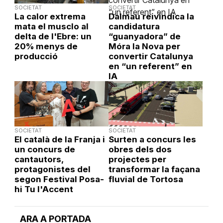
SOCIETAT
SOCIETAT
La calor extrema
Dalmau reivindica la
mata el musclo al
candidatura
delta de l'Ebre: un
“guanyadora” de
20% menys de
Móra la Nova per
producció
convertir Catalunya
en “un referent” en
IA
SOCIETAT
SOCIETAT
El català de la Franja i
Surten a concurs les
un concurs de
obres dels dos
cantautors,
projectes per
protagonistes del
transformar la façana
segon Festival Posa-
fluvial de Tortosa
hi Tu l'Accent
ARA A PORTADA