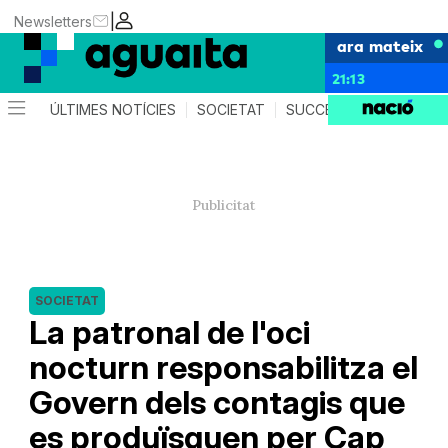
|
Newsletters
ara mateix
21:13
ÚLTIMES NOTÍCIES
SOCIETAT
SUCCESSOS
AGEND
SOCIETAT
La patronal de l'oci
nocturn responsabilitza el
Govern dels contagis que
es produïsquen per Cap