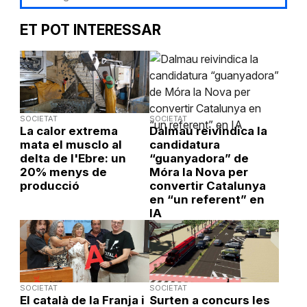
ET POT INTERESSAR
SOCIETAT
SOCIETAT
La calor extrema
Dalmau reivindica la
mata el musclo al
candidatura
delta de l'Ebre: un
“guanyadora” de
20% menys de
Móra la Nova per
producció
convertir Catalunya
en “un referent” en
IA
SOCIETAT
SOCIETAT
El català de la Franja i
Surten a concurs les