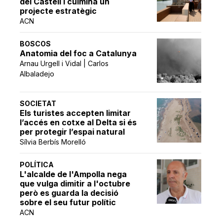
del Castell i culmina un
projecte estratègic
ACN
BOSCOS
Anatomia del foc a Catalunya
Arnau Urgell i Vidal | Carlos
Albaladejo
SOCIETAT
Els turistes accepten limitar
l’accés en cotxe al Delta si és
per protegir l’espai natural
Sílvia Berbís Morelló
POLÍTICA
L'alcalde de l'Ampolla nega
que vulga dimitir a l'octubre
però es guarda la decisió
sobre el seu futur polític
ACN