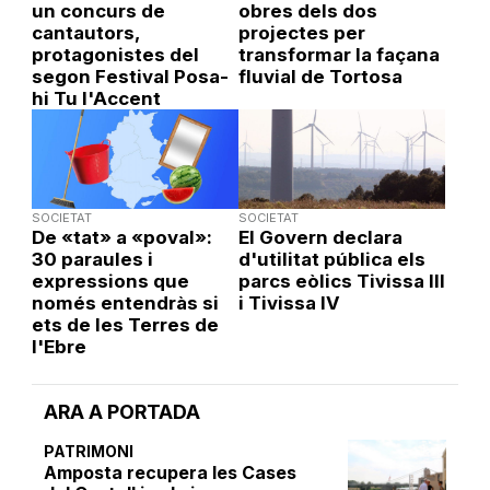
un concurs de
obres dels dos
cantautors,
projectes per
protagonistes del
transformar la façana
segon Festival Posa-
fluvial de Tortosa
hi Tu l'Accent
SOCIETAT
SOCIETAT
De «tat» a «poval»:
El Govern declara
30 paraules i
d'utilitat pública els
expressions que
parcs eòlics Tivissa III
només entendràs si
i Tivissa IV
ets de les Terres de
l'Ebre
ARA A PORTADA
PATRIMONI
Amposta recupera les Cases