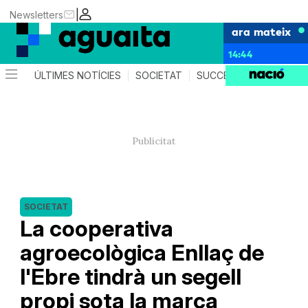
|
Newsletters
ara mateix
14:44
ÚLTIMES NOTÍCIES
SOCIETAT
SUCCESSOS
AGEND
SOCIETAT
La cooperativa
agroecològica Enllaç de
l'Ebre tindrà un segell
propi sota la marca