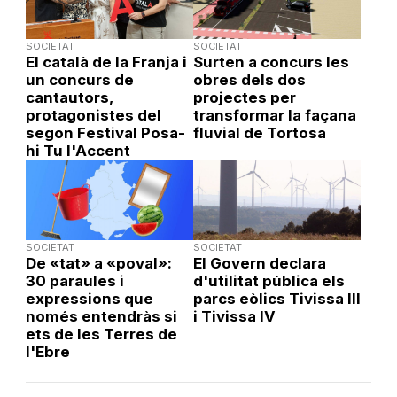
SOCIETAT
SOCIETAT
El català de la Franja i
Surten a concurs les
un concurs de
obres dels dos
cantautors,
projectes per
protagonistes del
transformar la façana
segon Festival Posa-
fluvial de Tortosa
hi Tu l'Accent
SOCIETAT
SOCIETAT
De «tat» a «poval»:
El Govern declara
30 paraules i
d'utilitat pública els
expressions que
parcs eòlics Tivissa III
només entendràs si
i Tivissa IV
ets de les Terres de
l'Ebre