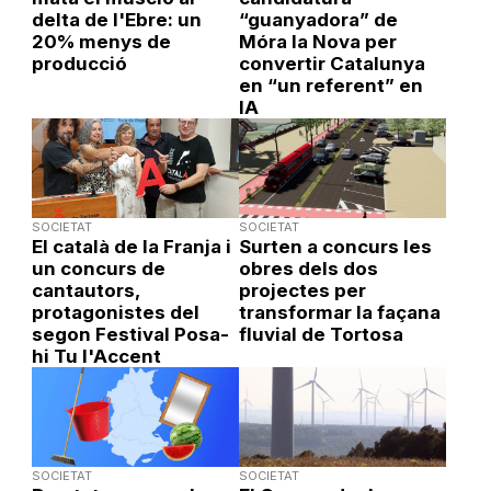
delta de l'Ebre: un
“guanyadora” de
20% menys de
Móra la Nova per
producció
convertir Catalunya
en “un referent” en
IA
SOCIETAT
SOCIETAT
El català de la Franja i
Surten a concurs les
un concurs de
obres dels dos
cantautors,
projectes per
protagonistes del
transformar la façana
segon Festival Posa-
fluvial de Tortosa
hi Tu l'Accent
SOCIETAT
SOCIETAT