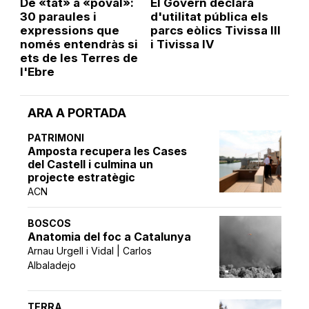
De «tat» a «poval»:
El Govern declara
30 paraules i
d'utilitat pública els
expressions que
parcs eòlics Tivissa III
només entendràs si
i Tivissa IV
ets de les Terres de
l'Ebre
ARA A PORTADA
PATRIMONI
Amposta recupera les Cases
del Castell i culmina un
projecte estratègic
ACN
BOSCOS
Anatomia del foc a Catalunya
Arnau Urgell i Vidal | Carlos
Albaladejo
TERRA