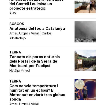
del Castell i culmina un
projecte estratègic
ACN
BOSCOS
Anatomia del foc a Catalunya
Arnau Urgell i Vidal | Carlos
Albaladejo
TERRA
Tancats els parcs naturals
dels Ports i de la Serra de
Montsant per l'eclipsi
Natàlia Pinyol
TERRA
Com canvia temperatura i
humitat en un eclipsi? El
Meteocat enviarà tres globus
sonda
Arnau Urgell i Vidal