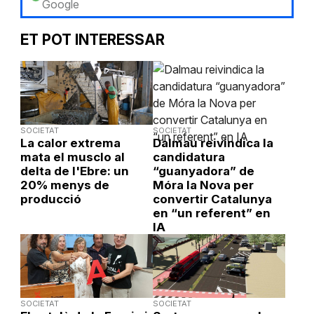
Google
ET POT INTERESSAR
SOCIETAT
SOCIETAT
La calor extrema
Dalmau reivindica la
mata el musclo al
candidatura
delta de l'Ebre: un
“guanyadora” de
20% menys de
Móra la Nova per
producció
convertir Catalunya
en “un referent” en
IA
SOCIETAT
SOCIETAT