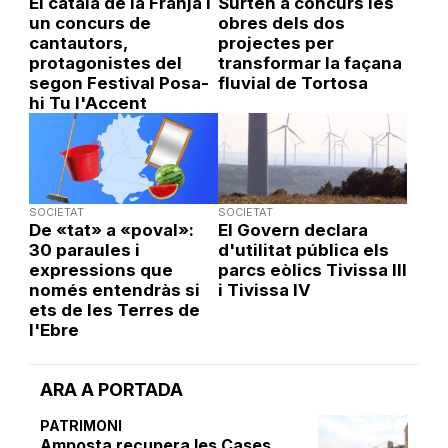
El català de la Franja i
Surten a concurs les
un concurs de
obres dels dos
cantautors,
projectes per
protagonistes del
transformar la façana
segon Festival Posa-
fluvial de Tortosa
hi Tu l'Accent
SOCIETAT
SOCIETAT
De «tat» a «poval»:
El Govern declara
30 paraules i
d'utilitat pública els
expressions que
parcs eòlics Tivissa III
només entendràs si
i Tivissa IV
ets de les Terres de
l'Ebre
ARA A PORTADA
PATRIMONI
Amposta recupera les Cases