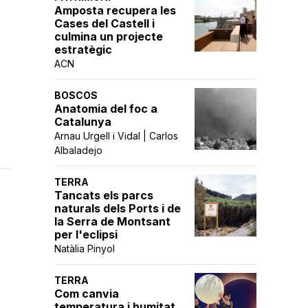
Amposta recupera les
Cases del Castell i
culmina un projecte
estratègic
ACN
BOSCOS
Anatomia del foc a
Catalunya
Arnau Urgell i Vidal | Carlos
Albaladejo
TERRA
Tancats els parcs
naturals dels Ports i de
la Serra de Montsant
per l'eclipsi
Natàlia Pinyol
TERRA
Com canvia
temperatura i humitat