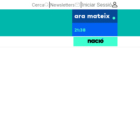
|
|
Iniciar Sessió
Cerca
Newsletters
ara mateix
21:38