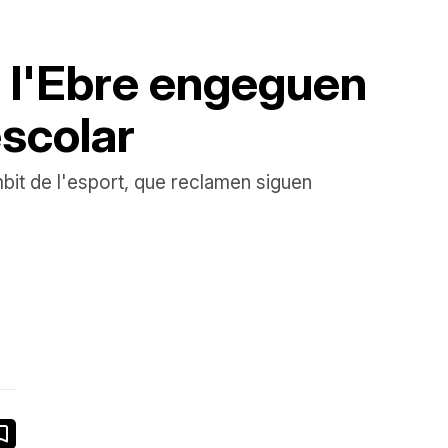
e l'Ebre engeguen
scolar
àmbit de l'esport, que reclamen siguen
book
ail