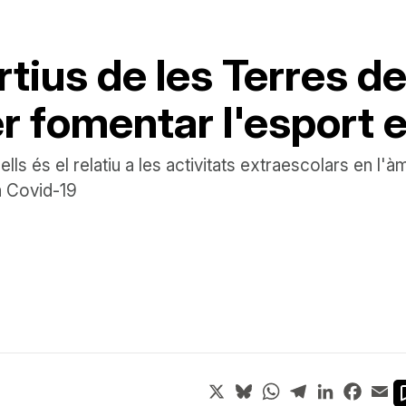
rtius de les Terres d
 fomentar l'esport e
ls és el relatiu a les activitats extraescolars en l'
a Covid-19
X
Bluesky
WhatsApp
Telegram
LinkedIn
Face
Em