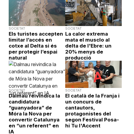
SOCIETAT
SOCIETAT
Els turistes accepten
La calor extrema
limitar l’accés en
mata el musclo al
cotxe al Delta si és
delta de l'Ebre: un
per protegir l’espai
20% menys de
natural
producció
SOCIETAT
SOCIETAT
Dalmau reivindica la
El català de la Franja i
candidatura
un concurs de
“guanyadora” de
cantautors,
Móra la Nova per
protagonistes del
convertir Catalunya
segon Festival Posa-
en “un referent” en
hi Tu l'Accent
IA