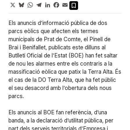
X
Bluesky
WhatsApp
Telegram
LinkedIn
Facebook
Email
Els anuncis d’informació pública de dos
parcs eòlics que afecten els termes
municipals de Prat de Comte, el Pinell de
Brai i Benifallet, publicats este dilluns al
Butlletí Oficial de l’Estat (BOE) han fet saltar
de nou les alarmes entre els contraris a la
massificació eòlica que patix la Terra Alta. És
el cas de la DO Terra Alta, que ha fet públic
el seu desacord amb l’obertura dels nous
parcs.
Els anuncis al BOE fan referència, d’una
banda, a la declaració d’utilitat pública, per
part dels serveis territorials d’Empresa i