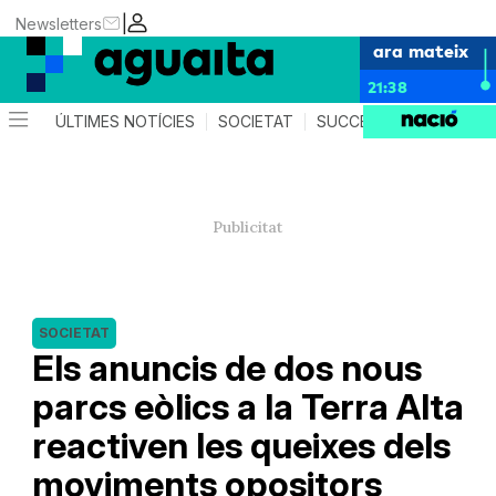
|
Newsletters
ara mateix
21:38
ÚLTIMES NOTÍCIES
SOCIETAT
SUCCESSOS
AGEND
SOCIETAT
Els anuncis de dos nous
parcs eòlics a la Terra Alta
reactiven les queixes dels
moviments opositors