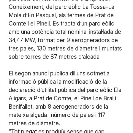
Coneixement, del parc eòlic La Tossa-La
Mola d’En Pasqual, als termes de Prat de
Comte i el Pinell. Es tracta d’un parc eòlic
amb una potència total nominal instal·lada de
34,47 MW, format per 9 aerogneradors de
tres pales, 130 metres de diàmetre i muntats
sobre torres de 87 metres d’alçada.
El segon anunci publica dilluns sotmet a
informació pública la modificació de la
declaració d’utilitat pública del parc eòlic Els
Aligars, a Prat de Comte, el Pinell de Brai i
Benifallet, amb 8 aerogeneradors de la
mateixa alçada i número de pales i 117
metres de diàmetre.
“Tot plegat es produïx sense que cap